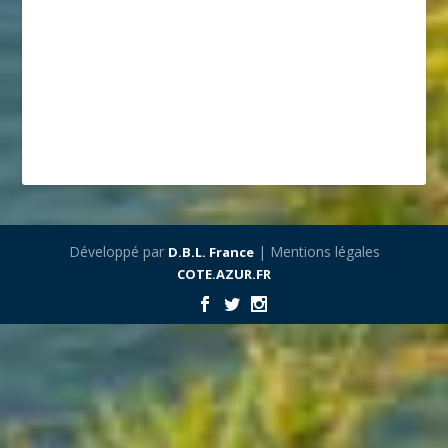
Développé par
| Mentions légales
D.B.L. France
COTE.AZUR.FR