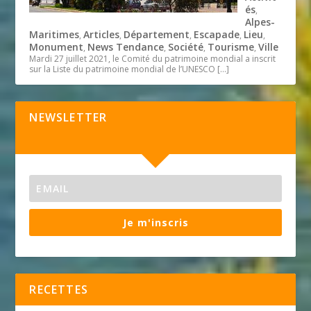
és
,
Alpes-
Maritimes
Articles
Département
Escapade
Lieu
,
,
,
,
,
Monument
News Tendance
Société
Tourisme
Ville
,
,
,
,
Mardi 27 juillet 2021, le Comité du patrimoine mondial a inscrit
sur la Liste du patrimoine mondial de l’UNESCO
[…]
NEWSLETTER
Je m'inscris
RECETTES