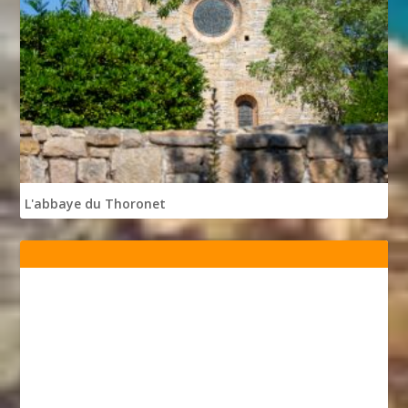
L'abbaye du Thoronet