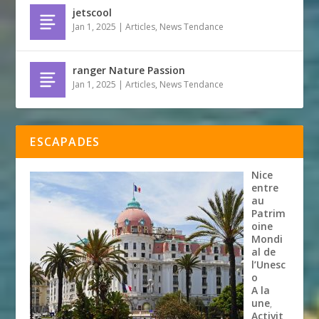
jetscool
Jan 1, 2025
|
Articles
,
News Tendance
ranger Nature Passion
Jan 1, 2025
|
Articles
,
News Tendance
ESCAPADES
Nice
entre
au
Patrim
oine
Mondi
al de
l’Unesc
o
A la
une
,
Activit