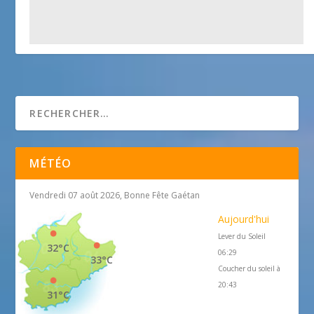
Jardin du Palais Carnoles
25 avril 2018
MÉTÉO
Vendredi 07 août 2026, Bonne Fête Gaétan
Aujourd'hui
Lever du Soleil
32°C
06:29
33°C
Coucher du soleil à
20:43
31°C