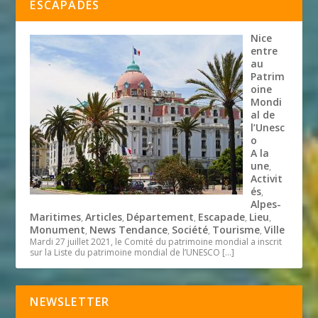
ESCAPADES
Nice
entre
au
Patrim
oine
Mondi
al de
l’Unesc
o
A la
une
,
Activit
és
,
Alpes-
Maritimes
Articles
Département
Escapade
Lieu
,
,
,
,
,
Monument
News Tendance
Société
Tourisme
Ville
,
,
,
,
Mardi 27 juillet 2021, le Comité du patrimoine mondial a inscrit
sur la Liste du patrimoine mondial de l’UNESCO
[…]
NEWSLETTER