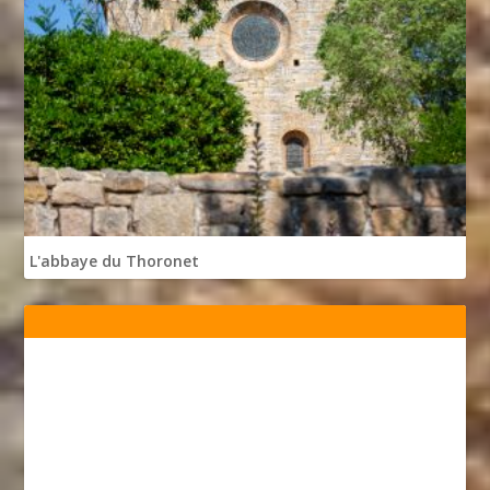
L'abbaye du Thoronet