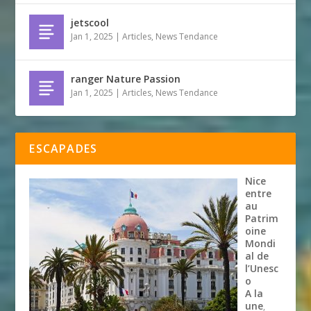
jetscool
Jan 1, 2025
|
Articles
,
News Tendance
ranger Nature Passion
Jan 1, 2025
|
Articles
,
News Tendance
ESCAPADES
Nice
entre
au
Patrim
oine
Mondi
al de
l’Unesc
o
A la
une
,