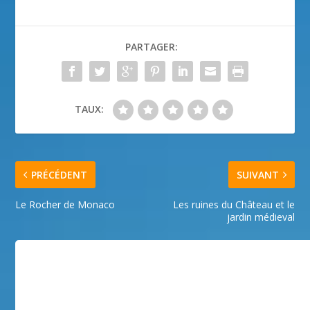
PARTAGER:
TAUX:
PRÉCÉDENT
SUIVANT
Le Rocher de Monaco
Les ruines du Château et le
jardin médieval