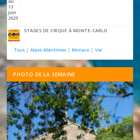
STAGES DE CIRQUE À MONTE-CARLO
Tous
|
Alpes-Maritimes
|
Monaco
|
Var
PHOTO DE LA SEMAINE