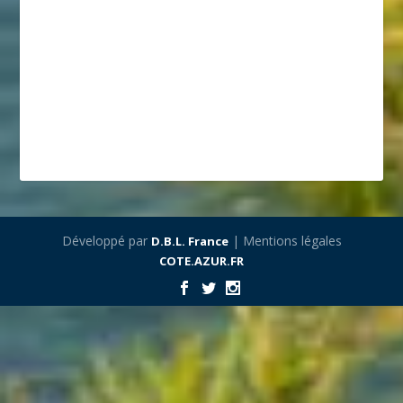
Développé par
| Mentions légales
D.B.L. France
COTE.AZUR.FR