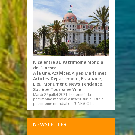
Nice entre au Patrimoine Mondial
de l’Unesco
A la une
Activités
Alpes-Maritimes
,
,
,
Articles
Département
Escapade
,
,
,
Lieu
Monument
News Tendance
,
,
,
Société
Tourisme
Ville
,
,
Mardi 27 juillet 2021, le Comité du
patrimoine mondial a inscrit sur la Liste du
patrimoine mondial de l’UNESCO
[…]
NEWSLETTER