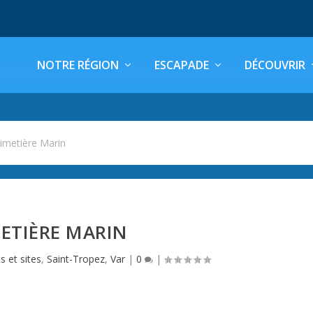
NOTRE RÉGION
ESCAPADE
DÉCOUVRIR
imetière Marin
ETIÈRE MARIN
 et sites
,
Saint-Tropez
,
Var
|
0
|