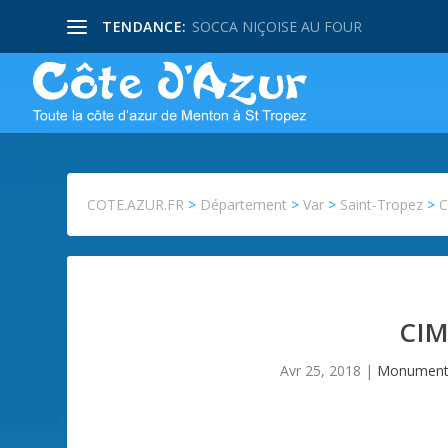
TENDANCE:
SOCCA NIÇOISE AU FOUR
COTE.AZUR.FR
>
Département
>
Var
>
Saint-Tropez
>
C
CIM
Avr 25, 2018
|
Monuments