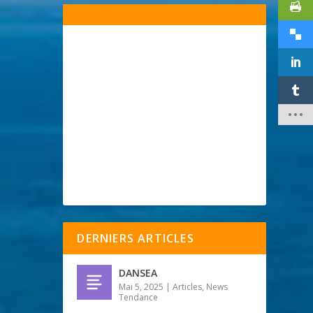
DERNIERS ARTICLES
DANSEA
Mai 5, 2025
|
Articles
,
News
Tendance