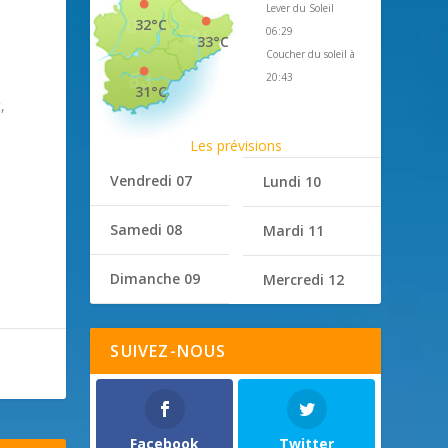
Lever du Soleil
32°C
06:29
33°C
Coucher du soleil à
20:43
31°C
,
Les prévisions
Vendredi 07
Lundi 10
Samedi 08
Mardi 11
Dimanche 09
Mercredi 12
SUIVEZ-NOUS
Facebook
Twitter