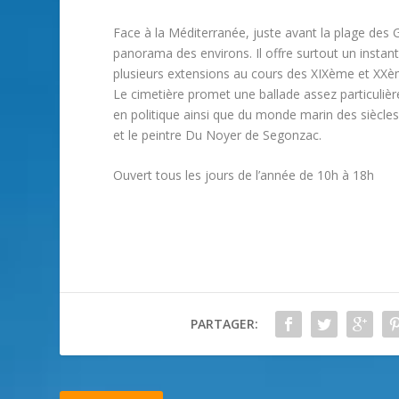
Face à la Méditerranée, juste avant la plage des G
panorama des environs. Il offre surtout un instan
plusieurs extensions au cours des XIXème et XXèm
Le cimetière promet une ballade assez particuliè
en politique ainsi que du monde marin des siècle
et le peintre Du Noyer de Segonzac.
Ouvert tous les jours de l’année de 10h à 18h
PARTAGER: