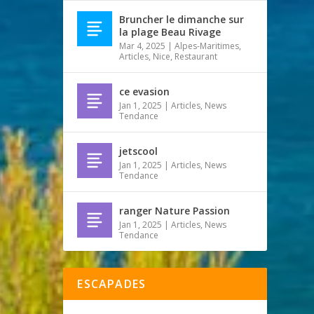
Bruncher le dimanche sur
la plage Beau Rivage
Mar 4, 2025
|
Alpes-Maritimes
,
Articles
,
Nice
,
Restaurant
ce evasion
Jan 1, 2025
|
Articles
,
News
Tendance
jetscool
Jan 1, 2025
|
Articles
,
News
Tendance
ranger Nature Passion
Jan 1, 2025
|
Articles
,
News
Tendance
ESCAPADES