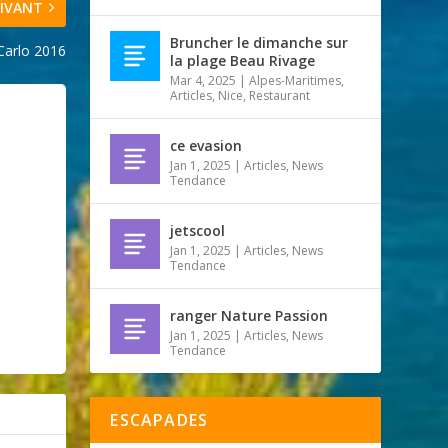
IVANT
Bruncher le dimanche sur
-Carlo 2016
la plage Beau Rivage
Mar 4, 2025
|
Alpes-Maritimes
,
Articles
,
Nice
,
Restaurant
ce evasion
Jan 1, 2025
|
Articles
,
News
Tendance
jetscool
Jan 1, 2025
|
Articles
,
News
Tendance
ranger Nature Passion
Jan 1, 2025
|
Articles
,
News
Tendance
ESCAPADES