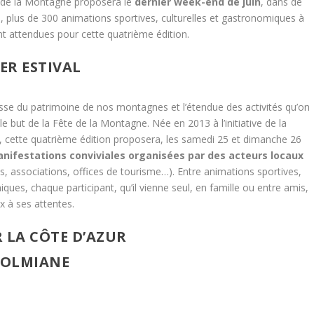
te de la Montagne proposera le
dernier week-end de juin
, dans de
 plus de 300 animations sportives, culturelles et gastronomiques à
nt attendues pour cette quatrième édition.
ER ESTIVAL
esse du patrimoine de nos montagnes et l’étendue des activités qu’on
 le but de la Fête de la Montagne. Née en 2013 à l’initiative de la
 cette quatrième édition proposera, les samedi 25 et dimanche 26
nifestations conviviales organisées par des acteurs locaux
 associations, offices de tourisme…). Entre animations sportives,
iques, chaque participant, qu’il vienne seul, en famille ou entre amis,
x à ses attentes.
 LA CÔTE D’AZUR
 COLMIANE