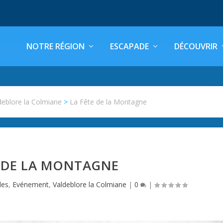
NOTRE RÉGION
ESCAPADE
DÉCOUVRIR
deblore la Colmiane
>
La Fête de la Montagne
E DE LA MONTAGNE
les
,
Evénement
,
Valdeblore la Colmiane
|
0
|