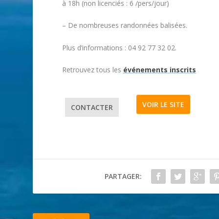
à 18h (non licenciés : 6 /pers/jour)
– De nombreuses randonnées balisées.
Plus d’informations : 04 92 77 32 02.
Retrouvez tous les
événements inscrits
VOIR LE SITE
CONTACTER
PARTAGER: