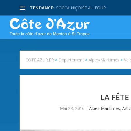
TENDANCE:
SOCCA NIÇOISE AU FOUR
COTE.AZUR.FR
>
Département
>
Alpes-Maritimes
>
Val
LA FÊT
Mai 23, 2016
|
Alpes-Maritimes
,
Artic