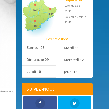
Lever du Soleil
32°C
06:31
33°C
Coucher du soleil à
20:42
30°C
Les prévisions
Samedi 08
Mardi 11
Dimanche 09
Mercredi 12
Lundi 10
Jeudi 13
SUIVEZ-NOUS
ntagne.org