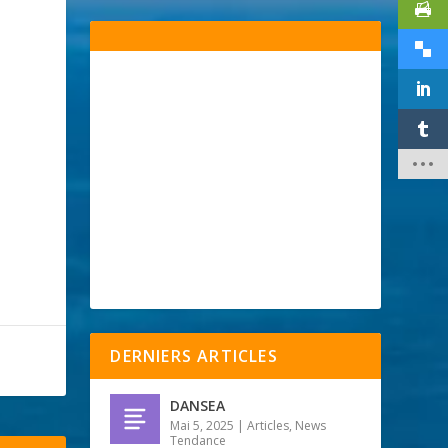
DERNIERS ARTICLES
DANSEA
Mai 5, 2025
|
Articles
,
News
Tendance