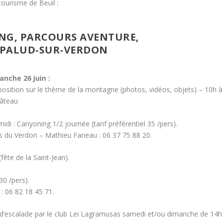
 tourisme de Beuil :
ING, PARCOURS AVENTURE,
 PALUD-SUR-VERDON
anche 26 juin :
xposition sur le thème de la montagne (photos, vidéos, objets) – 10h 
hâteau
idi : Canyoning 1/2 journée (tarif préférentiel 35 /pers).
ns du Verdon – Mathieu Faneau : 06 37 75 88 20.
fête de la Saint-Jean).
30 /pers).
 : 06 82 18 45 71.
e d’escalade par le club Lei Lagramusas samedi et/ou dimanche de 14