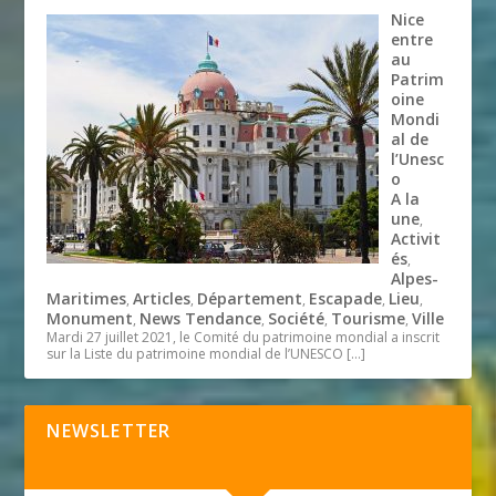
Nice
entre
au
Patrim
oine
Mondi
al de
l’Unesc
o
A la
une
,
Activit
és
,
Alpes-
Maritimes
Articles
Département
Escapade
Lieu
,
,
,
,
,
Monument
News Tendance
Société
Tourisme
Ville
,
,
,
,
Mardi 27 juillet 2021, le Comité du patrimoine mondial a inscrit
sur la Liste du patrimoine mondial de l’UNESCO
[…]
NEWSLETTER