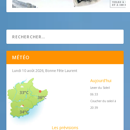
Tyrolienne de la Colmiane
12 janvier 2016
MÉTÉO
Lundi 10 août 2026, Bonne Fête Laurent
Aujourd'hui
Lever du Soleil
33°C
06:33
36°C
Coucher du soleil à
20:39
34°C
Les prévisions