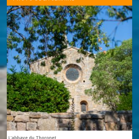
L'abbaye du Thoronet