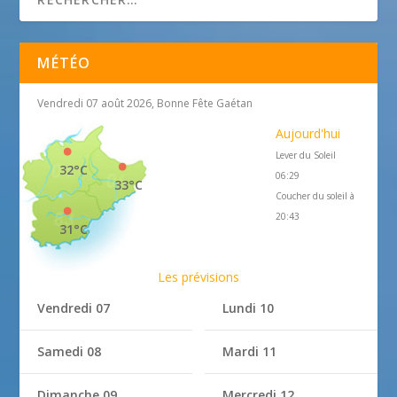
MÉTÉO
Vendredi 07 août 2026, Bonne Fête Gaétan
Aujourd'hui
Lever du Soleil
32°C
06:29
33°C
Coucher du soleil à
20:43
31°C
Les prévisions
Vendredi 07
Lundi 10
Samedi 08
Mardi 11
Dimanche 09
Mercredi 12