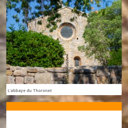
L'abbaye du Thoronet