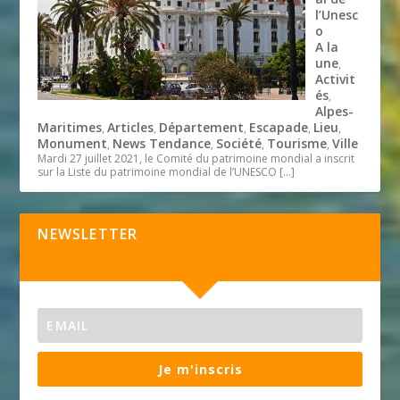
l’Unesc
o
A la
une
,
Activit
és
,
Alpes-
Maritimes
Articles
Département
Escapade
Lieu
,
,
,
,
,
Monument
News Tendance
Société
Tourisme
Ville
,
,
,
,
Mardi 27 juillet 2021, le Comité du patrimoine mondial a inscrit
sur la Liste du patrimoine mondial de l’UNESCO
[…]
NEWSLETTER
Je m'inscris