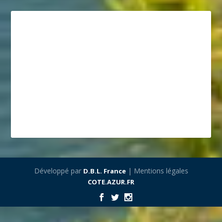
Développé par
| Mentions légales
D.B.L. France
COTE.AZUR.FR