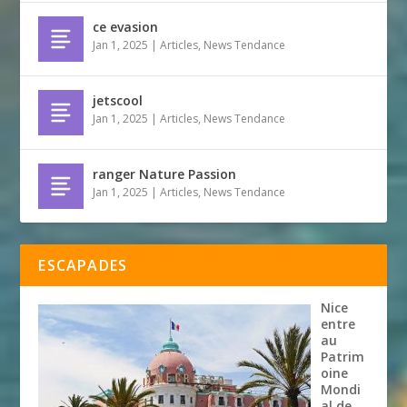
ce evasion
Jan 1, 2025
|
Articles
,
News Tendance
jetscool
Jan 1, 2025
|
Articles
,
News Tendance
ranger Nature Passion
Jan 1, 2025
|
Articles
,
News Tendance
ESCAPADES
Nice
entre
au
Patrim
oine
Mondi
al de