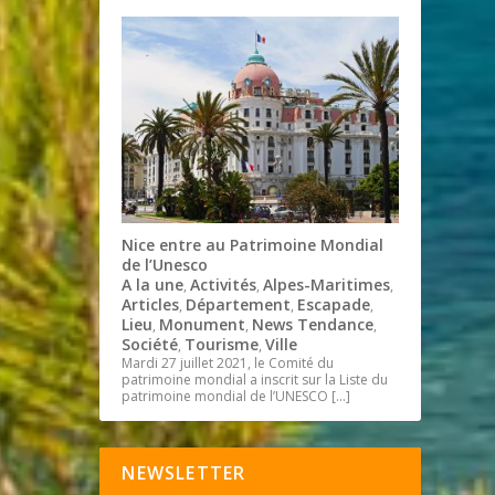
Nice entre au Patrimoine Mondial
de l’Unesco
A la une
Activités
Alpes-Maritimes
,
,
,
Articles
Département
Escapade
,
,
,
Lieu
Monument
News Tendance
,
,
,
Société
Tourisme
Ville
,
,
Mardi 27 juillet 2021, le Comité du
patrimoine mondial a inscrit sur la Liste du
patrimoine mondial de l’UNESCO
[…]
NEWSLETTER