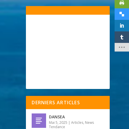
DERNIERS ARTICLES
DANSEA
Mai 5, 2025
|
Articles
,
News
Tendance