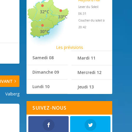
Lever du Soleil
32°C
06:31
33°C
Coucher du soleil à
20:42
30°C
Les prévisions
Samedi 08
Mardi 11
Dimanche 09
Mercredi 12
IVANT
Lundi 10
Jeudi 13
Valberg
SUIVEZ-NOUS