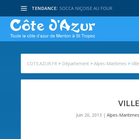
TENDANCE:
SOCCA NIÇOISE AU FOUR
COTE.AZUR.FR
>
Département
>
Alpes-Maritimes
>
Vil
VILL
Juin 20, 2013
|
Alpes-Maritime