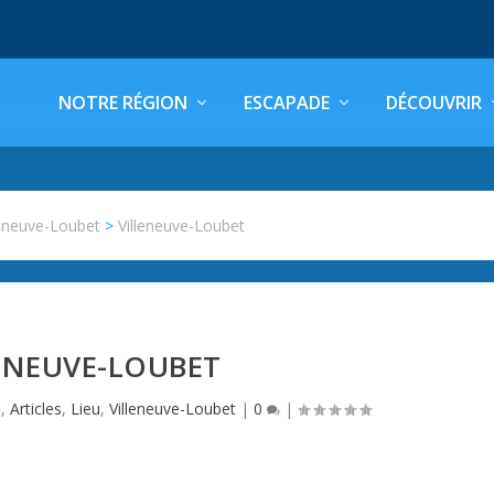
NOTRE RÉGION
ESCAPADE
DÉCOUVRIR
leneuve-Loubet
>
Villeneuve-Loubet
ENEUVE-LOUBET
s
,
Articles
,
Lieu
,
Villeneuve-Loubet
|
0
|