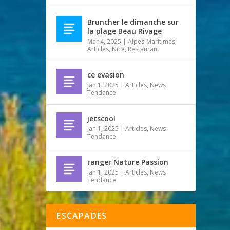
Bruncher le dimanche sur
la plage Beau Rivage
Mar 4, 2025
|
Alpes-Maritimes
,
Articles
,
Nice
,
Restaurant
ce evasion
Jan 1, 2025
|
Articles
,
News
Tendance
jetscool
Jan 1, 2025
|
Articles
,
News
Tendance
ranger Nature Passion
Jan 1, 2025
|
Articles
,
News
Tendance
ESCAPADES