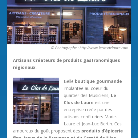
© Photographe : http://www.leclosdelaure.com
Artisans Créateurs de produits gastronomiques
régionaux.
Belle
boutique gourmande
implantée au coeur du
quartier des Musiciens,
Le
Clos de Laure
est une
entreprise créée par des
artisans confituriers Marie-
Laure et Jean-Luc Bertin. Ces
amoureux du goût proposent des
produits d’épicerie
fine, issus de la Provence et du Comté de Nice
,