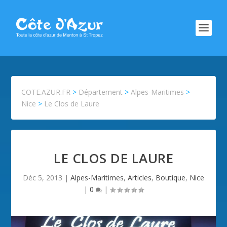
COTE.AZUR.FR
>
Département
>
Alpes-Maritimes
>
Nice
>
Le Clos de Laure
LE CLOS DE LAURE
Déc 5, 2013
|
Alpes-Maritimes
,
Articles
,
Boutique
,
Nice
|
0
|