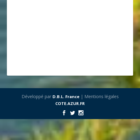
Développé par
| Mentions légales
D.B.L. France
COTE.AZUR.FR