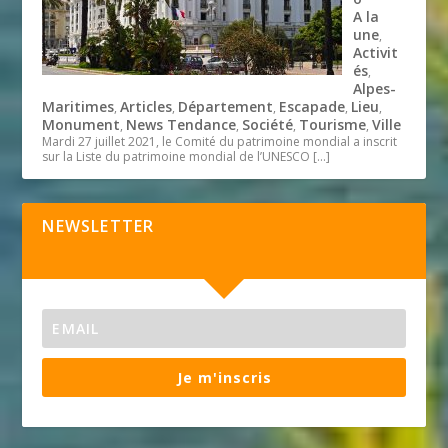
A la
une
,
Activit
és
,
Alpes-
Maritimes
Articles
Département
Escapade
Lieu
,
,
,
,
,
Monument
News Tendance
Société
Tourisme
Ville
,
,
,
,
Mardi 27 juillet 2021, le Comité du patrimoine mondial a inscrit
sur la Liste du patrimoine mondial de l’UNESCO
[…]
NEWSLETTER
Je m'inscris