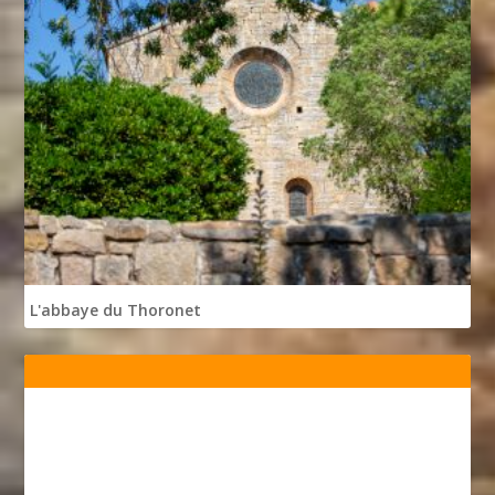
L'abbaye du Thoronet