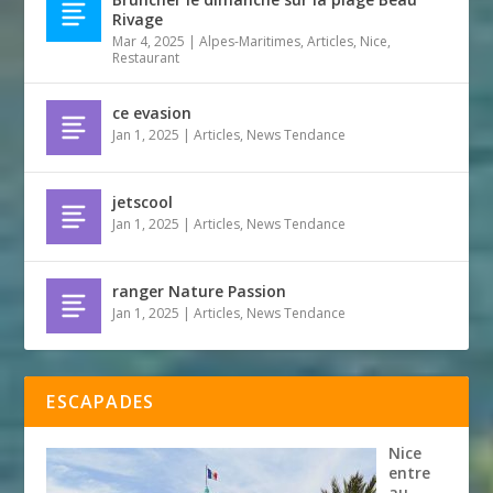
Rivage
Mar 4, 2025
|
Alpes-Maritimes
,
Articles
,
Nice
,
Restaurant
ce evasion
Jan 1, 2025
|
Articles
,
News Tendance
jetscool
Jan 1, 2025
|
Articles
,
News Tendance
ranger Nature Passion
Jan 1, 2025
|
Articles
,
News Tendance
ESCAPADES
Nice
entre
au