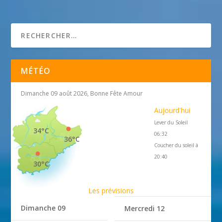
L’Atelier du Sourcil
7 août 2014
MÉTÉO
Dimanche 09 août 2026, Bonne Fête Amour
Aujourd'hui
Lever du Soleil
34°C
06:32
36°C
Coucher du soleil à
20:40
30°C
Les prévisions
Dimanche 09
Mercredi 12