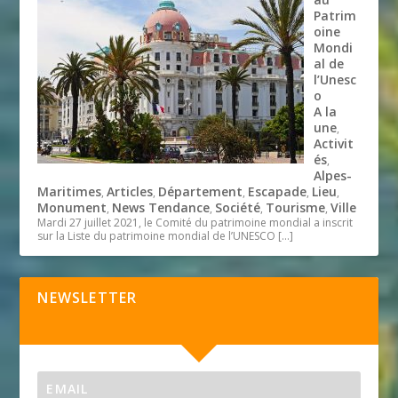
Patrim
oine
Mondi
al de
l’Unesc
o
A la
une
,
Activit
és
,
Alpes-
Maritimes
Articles
Département
Escapade
Lieu
,
,
,
,
,
Monument
News Tendance
Société
Tourisme
Ville
,
,
,
,
Mardi 27 juillet 2021, le Comité du patrimoine mondial a inscrit
sur la Liste du patrimoine mondial de l’UNESCO
[…]
NEWSLETTER