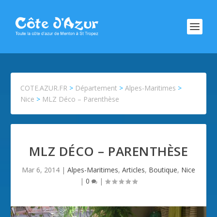
COTE.AZUR.FR
>
Département
>
Alpes-Maritimes
>
Nice
>
MLZ Déco – Parenthèse
MLZ DÉCO – PARENTHÈSE
Mar 6, 2014
|
Alpes-Maritimes
,
Articles
,
Boutique
,
Nice
|
0
|