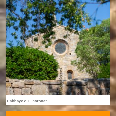
L'abbaye du Thoronet