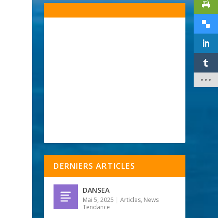
DERNIERS ARTICLES
DANSEA
Mai 5, 2025
|
Articles
,
News
Tendance