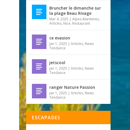
Bruncher le dimanche sur
la plage Beau Rivage
Mar 4, 2025
|
Alpes-Maritimes
,
Articles
,
Nice
,
Restaurant
ce evasion
Jan 1, 2025
|
Articles
,
News
Tendance
jetscool
Jan 1, 2025
|
Articles
,
News
Tendance
ranger Nature Passion
Jan 1, 2025
|
Articles
,
News
Tendance
ESCAPADES