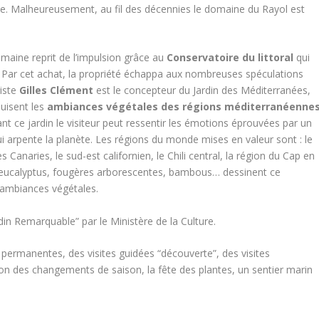
ite. Malheureusement, au fil des décennies le domaine du Rayol est
omaine reprit de l’impulsion grâce au
Conservatoire du littoral
qui
. Par cet achat, la propriété échappa aux nombreuses spéculations
giste
Gilles Clément
est le concepteur du
Jardin des Méditerranées
,
duisent les
ambiances végétales des régions méditerranéenne
nt ce jardin le visiteur peut ressentir les émotions éprouvées par un
i arpente la planète. Les régions du monde mises en valeur sont : le
 Canaries, le sud-est californien, le Chili central, la région du Cap en
, eucalyptus, fougères arborescentes, bambous… dessinent ce
s ambiances végétales.
rdin Remarquable”
par le Ministère de la Culture.
permanentes, des visites guidées “découverte”, des visites
ion des changements de saison, la fête des plantes, un sentier marin