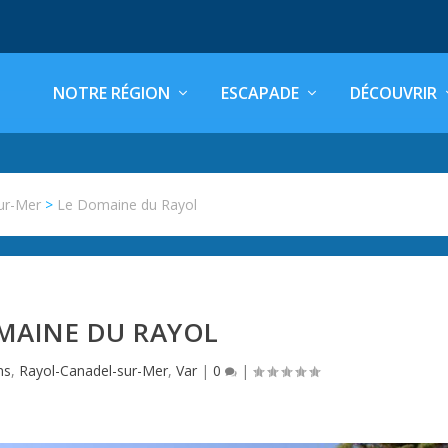
NOTRE RÉGION
ESCAPADE
DÉCOUVRIR
ur-Mer
>
Le Domaine du Rayol
MAINE DU RAYOL
ns
,
Rayol-Canadel-sur-Mer
,
Var
|
0
|