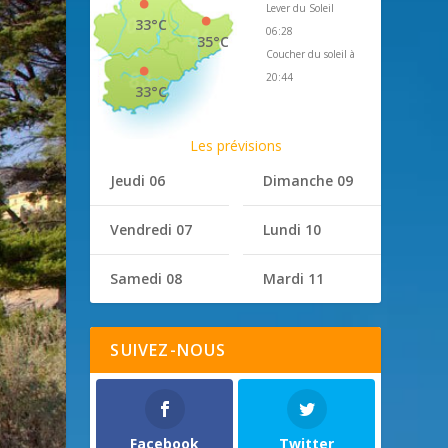
Lever du Soleil
33°C
06:28
35°C
Coucher du soleil à
20:44
33°C
Les prévisions
Jeudi 06
Dimanche 09
Vendredi 07
Lundi 10
Samedi 08
Mardi 11
SUIVEZ-NOUS
Facebook
Twitter