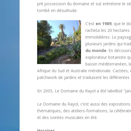
prit possession du domaine et sut entretenir le s
tombé en désuétude.
C’est
en 1989
, que le d
racheta les 20 hectares
immobilières. Le paysa
plusieurs jardins qui tra
du monde
. En découvra
explorateur botaniste qu
bassin méditerranéen, les
Afrique du Sud et Australie méridionale. Cactées
patchwork de jardins et traduisent les différente
En 2005, Le Domaine du Rayol a été labellisé
“Ja
Le Domaine du Rayol, c’est aussi des expositions 
thématiques, des ateliers-formations, la célébrat
et des soirées musicales en été.
Horaires