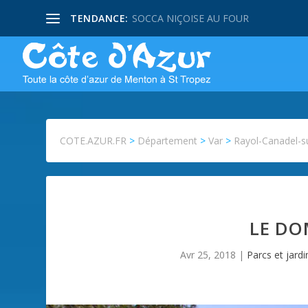
TENDANCE:
SOCCA NIÇOISE AU FOUR
COTE.AZUR.FR
>
Département
>
Var
>
Rayol-Canadel-s
LE DO
Avr 25, 2018
|
Parcs et jardi