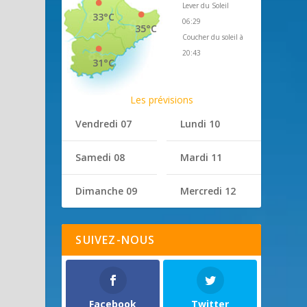
Lever du Soleil
33°C
06:29
35°C
Coucher du soleil à
20:43
31°C
Les prévisions
Vendredi 07
Lundi 10
Samedi 08
Mardi 11
Dimanche 09
Mercredi 12
SUIVEZ-NOUS
Facebook
Twitter