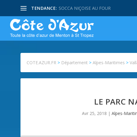
TENDANCE:
SOCCA NIÇOISE AU FOUR
COTE.AZUR.FR
>
Département
>
Alpes-Maritimes
>
Vall
LE PARC 
Avr 25, 2018
|
Alpes-Marit