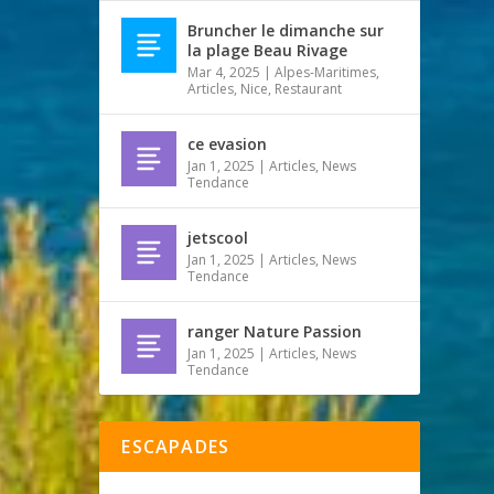
Bruncher le dimanche sur
la plage Beau Rivage
Mar 4, 2025
|
Alpes-Maritimes
,
Articles
,
Nice
,
Restaurant
ce evasion
Jan 1, 2025
|
Articles
,
News
Tendance
jetscool
Jan 1, 2025
|
Articles
,
News
Tendance
ranger Nature Passion
Jan 1, 2025
|
Articles
,
News
Tendance
ESCAPADES