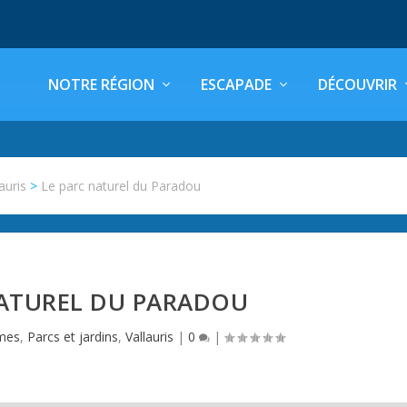
NOTRE RÉGION
ESCAPADE
DÉCOUVRIR
auris
>
Le parc naturel du Paradou
NATUREL DU PARADOU
imes
,
Parcs et jardins
,
Vallauris
|
0
|