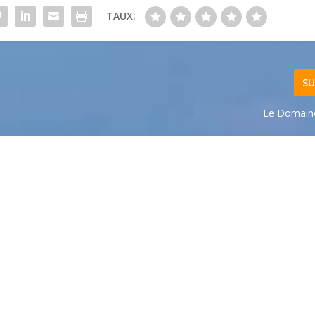
TAUX:
SU
Le Domain