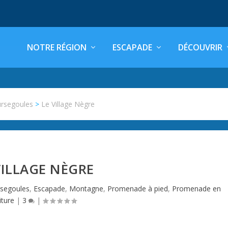
NOTRE RÉGION
ESCAPADE
DÉCOUVRIR
rsegoules
>
Le Village Nègre
VILLAGE NÈGRE
segoules
,
Escapade
,
Montagne
,
Promenade à pied
,
Promenade en
iture
|
3
|