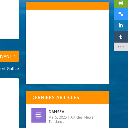
IVANT
ort Gallice
DERNIERS ARTICLES
DANSEA
Mai 5, 2025
|
Articles
,
News
Tendance