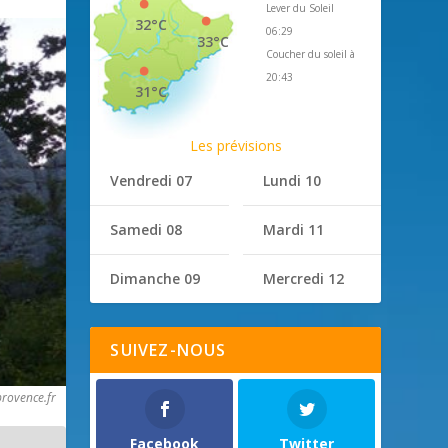
Lever du Soleil
32°C
06:29
33°C
Coucher du soleil à
20:43
31°C
Les prévisions
Vendredi 07
Lundi 10
Samedi 08
Mardi 11
Dimanche 09
Mercredi 12
SUIVEZ-NOUS
rovence.fr
Facebook
Twitter