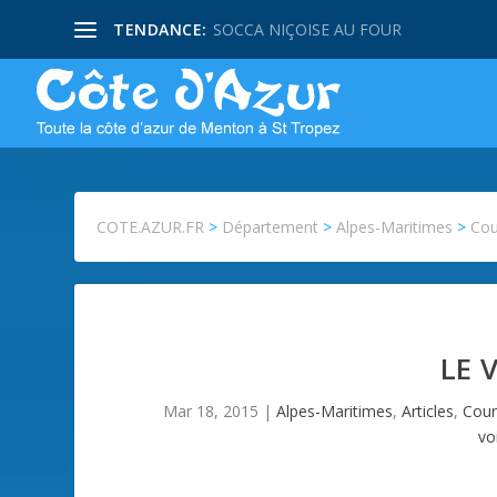
TENDANCE:
SOCCA NIÇOISE AU FOUR
COTE.AZUR.FR
>
Département
>
Alpes-Maritimes
>
Cou
LE 
Mar 18, 2015
|
Alpes-Maritimes
,
Articles
,
Cour
vo