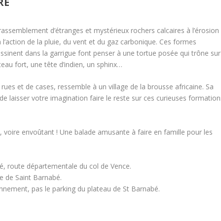
RE
 rassemblement d’étranges et mystérieux rochers calcaires à l’érosion
 l’action de la pluie, du vent et du gaz carbonique. Ces formes
ssinent dans la garrigue font penser à une tortue posée qui trône sur
eau fort, une tête d’indien, un sphinx…
rues et de cases, ressemble à un village de la brousse africaine. Sa
 laisser votre imagination faire le reste sur ces curieuses formation
voire envoûtant ! Une balade amusante à faire en famille pour les
té, route départementale du col de Vence.
te de Saint Barnabé.
onnement, pas le parking du plateau de St Barnabé.