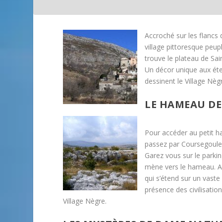
Accroché sur les flancs 
village pittoresque peup
trouve le plateau de Sai
Un décor unique aux éte
dessinent le Village Nèg
LE HAMEAU DE
Pour accéder au petit 
passez par Coursegoules
Garez vous sur le parking
mène vers le hameau. Ap
qui s’étend sur un vaste
présence des civilisatio
Village Nègre.