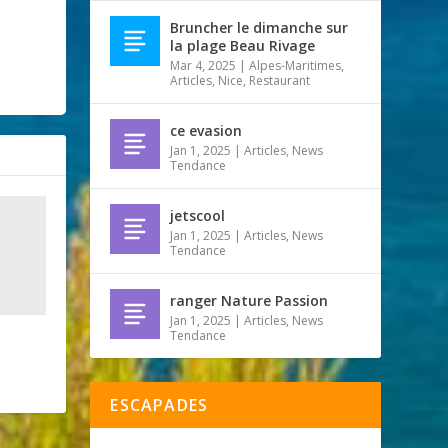
Bruncher le dimanche sur
la plage Beau Rivage
Mar 4, 2025
|
Alpes-Maritimes
,
Articles
,
Nice
,
Restaurant
ce evasion
Jan 1, 2025
|
Articles
,
News
Tendance
jetscool
Jan 1, 2025
|
Articles
,
News
Tendance
ranger Nature Passion
Jan 1, 2025
|
Articles
,
News
Tendance
ESCAPADES