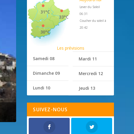
Lever du Soleil
31°C
06:31
33°C
Coucher du soleil à
20:42
30°C
Les prévisions
Samedi 08
Mardi 11
Dimanche 09
Mercredi 12
Lundi 10
Jeudi 13
SUIVEZ-NOUS