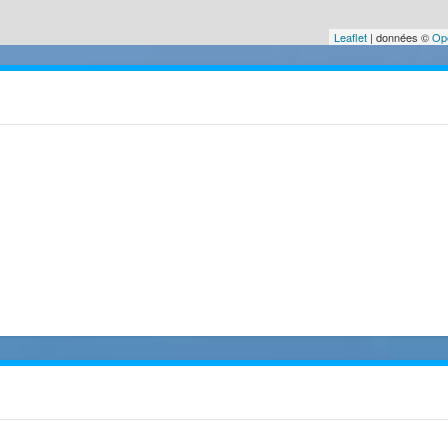
Leaflet
| données ©
Op