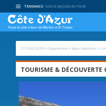
TENDANCE:
SOCCA NIÇOISE AU FOUR
COTE.AZUR.FR
>
Département
>
Alpes-Maritimes
>
Cou
TOURISME & DÉCOUVERTE