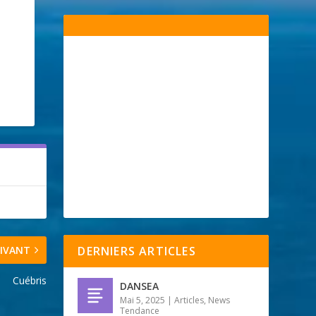
IVANT
DERNIERS ARTICLES
Cuébris
DANSEA
Mai 5, 2025
|
Articles
,
News
Tendance