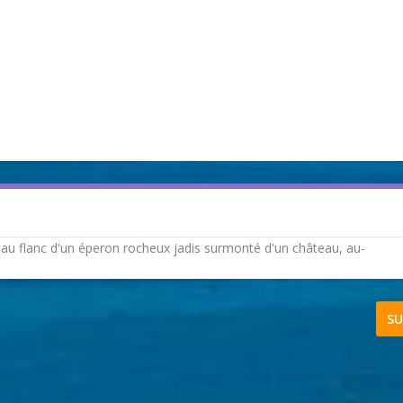
que au flanc d'un éperon rocheux jadis surmonté d'un château, au-
SU