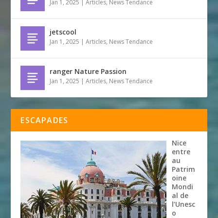
Jan 1, 2025
|
Articles
,
News Tendance
jetscool
Jan 1, 2025
|
Articles
,
News Tendance
ranger Nature Passion
Jan 1, 2025
|
Articles
,
News Tendance
ESCAPADES
Nice
entre
au
Patrim
oine
Mondi
al de
l’Unesc
o