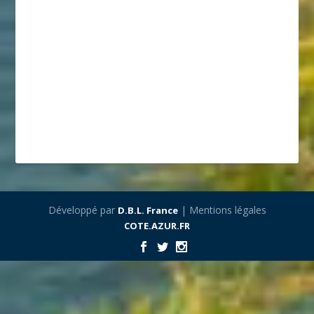
Développé par
| Mentions légales
D.B.L. France
COTE.AZUR.FR