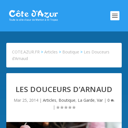
COTE.AZUR.FR
>
Articles
>
Boutique
>
Les Douceurs
d’Arnaud
LES DOUCEURS D’ARNAUD
Mar 25, 2014
|
Articles
,
Boutique
,
La Garde
,
Var
|
0
|