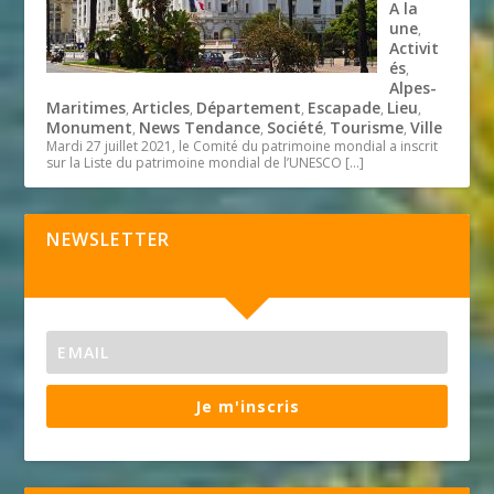
A la
une
,
Activit
és
,
Alpes-
Maritimes
Articles
Département
Escapade
Lieu
,
,
,
,
,
Monument
News Tendance
Société
Tourisme
Ville
,
,
,
,
Mardi 27 juillet 2021, le Comité du patrimoine mondial a inscrit
sur la Liste du patrimoine mondial de l’UNESCO
[…]
NEWSLETTER
Je m'inscris