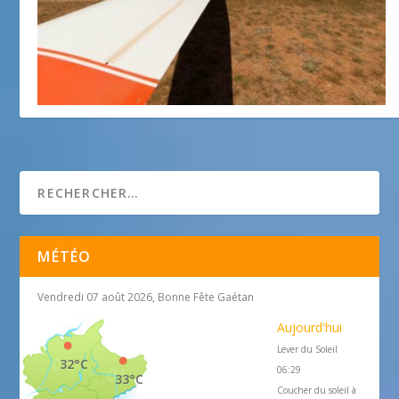
Vol à voile à Fayence
5 juillet 2012
MÉTÉO
Vendredi 07 août 2026, Bonne Fête Gaétan
Aujourd'hui
Lever du Soleil
32°C
06:29
33°C
Coucher du soleil à