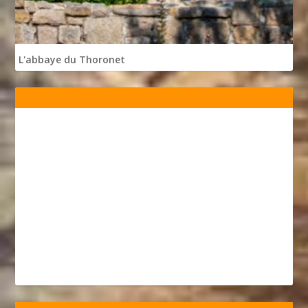
L'abbaye du Thoronet