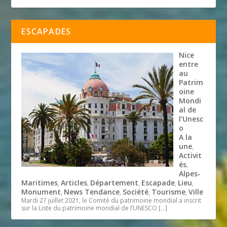
ESCAPADES
Nice
entre
au
Patrim
oine
Mondi
al de
l’Unesc
o
A la
une
,
Activit
és
,
Alpes-
Maritimes
Articles
Département
Escapade
Lieu
,
,
,
,
,
Monument
News Tendance
Société
Tourisme
Ville
,
,
,
,
Mardi 27 juillet 2021, le Comité du patrimoine mondial a inscrit
sur la Liste du patrimoine mondial de l’UNESCO
[…]