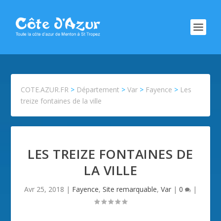
COTE.AZUR.FR
>
Département
>
Var
>
Fayence
>
Les
treize fontaines de la ville
LES TREIZE FONTAINES DE
LA VILLE
Avr 25, 2018
|
Fayence
,
Site remarquable
,
Var
|
0
|