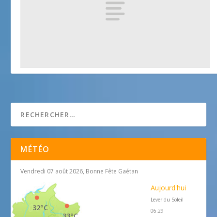
Eglise Saint Jacques le Majeur – Mougins
25 avril 2018
MÉTÉO
Vendredi 07 août 2026, Bonne Fête Gaétan
Aujourd'hui
Lever du Soleil
32°C
06:29
33°C