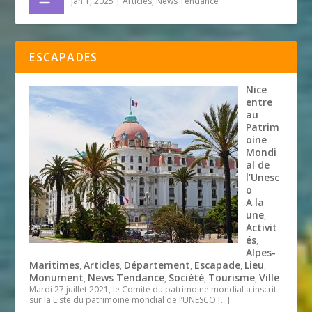
Jan 1, 2025
|
Articles
,
News Tendance
ESCAPADES
Nice
entre
au
Patrim
oine
Mondi
al de
l’Unesc
o
A la
une
,
Activit
és
,
Alpes-
Maritimes
Articles
Département
Escapade
Lieu
,
,
,
,
,
Monument
News Tendance
Société
Tourisme
Ville
,
,
,
,
Mardi 27 juillet 2021, le Comité du patrimoine mondial a inscrit
sur la Liste du patrimoine mondial de l’UNESCO
[…]