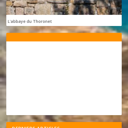
L'abbaye du Thoronet