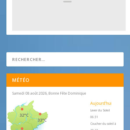
Remparts – Saint-Martin-Vésubie
25 avril 2018
MÉTÉO
Samedi 08 août 2026, Bonne Fête Dominique
Aujourd'hui
Lever du Soleil
32°C
06:31
33°C
Coucher du soleil à