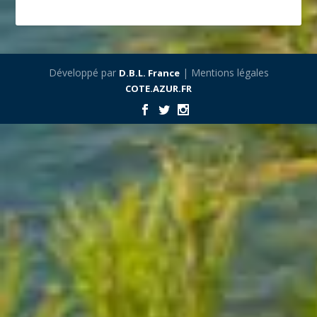
Développé par
| Mentions légales
D.B.L. France
COTE.AZUR.FR