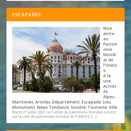
ESCAPADES
Nice
entre
au
Patrim
oine
Mondi
al de
l’Unesc
o
A la
une
,
Activit
és
,
Alpes-
Maritimes
Articles
Département
Escapade
Lieu
,
,
,
,
,
Monument
News Tendance
Société
Tourisme
Ville
,
,
,
,
Mardi 27 juillet 2021, le Comité du patrimoine mondial a inscrit
sur la Liste du patrimoine mondial de l’UNESCO
[…]