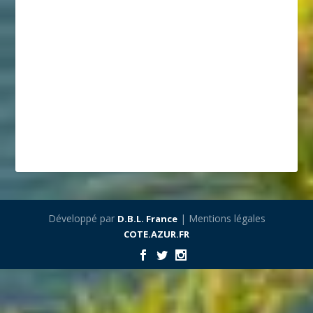
Développé par
| Mentions légales
D.B.L. France
COTE.AZUR.FR