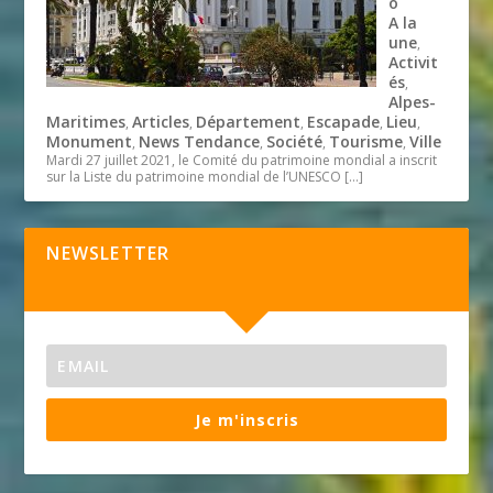
o
A la
une
,
Activit
és
,
Alpes-
Maritimes
Articles
Département
Escapade
Lieu
,
,
,
,
,
Monument
News Tendance
Société
Tourisme
Ville
,
,
,
,
Mardi 27 juillet 2021, le Comité du patrimoine mondial a inscrit
sur la Liste du patrimoine mondial de l’UNESCO
[…]
NEWSLETTER
Je m'inscris