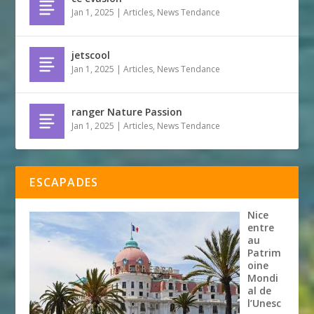
Jan 1, 2025
|
Articles
,
News Tendance
jetscool
Jan 1, 2025
|
Articles
,
News Tendance
ranger Nature Passion
Jan 1, 2025
|
Articles
,
News Tendance
ESCAPADES
Nice
entre
au
Patrim
oine
Mondi
al de
l’Unesc