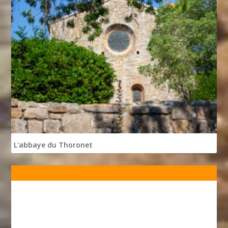
L'abbaye du Thoronet