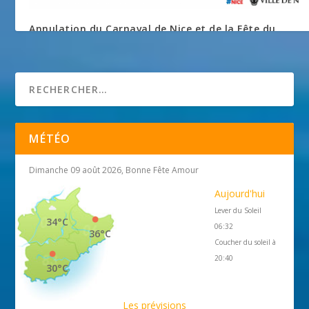
Annulation du Carnaval de Nice et de la Fête du
Citron à Menton
27 février 2020
MÉTÉO
Dimanche 09 août 2026, Bonne Fête Amour
Aujourd'hui
Lever du Soleil
34°C
06:32
36°C
Coucher du soleil à
20:40
30°C
Les prévisions