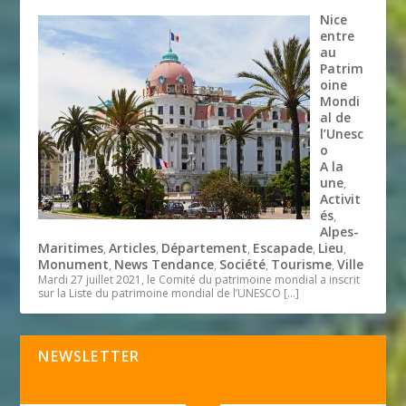
Nice
entre
au
Patrim
oine
Mondi
al de
l’Unesc
o
A la
une
,
Activit
és
,
Alpes-
Maritimes
Articles
Département
Escapade
Lieu
,
,
,
,
,
Monument
News Tendance
Société
Tourisme
Ville
,
,
,
,
Mardi 27 juillet 2021, le Comité du patrimoine mondial a inscrit
sur la Liste du patrimoine mondial de l’UNESCO
[…]
NEWSLETTER