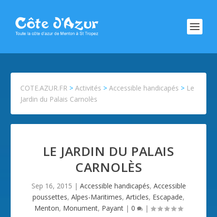
COTE.AZUR.FR
>
Activités
>
Accessible handicapés
>
Le
Jardin du Palais Carnolès
LE JARDIN DU PALAIS
CARNOLÈS
Sep 16, 2015
|
Accessible handicapés
,
Accessible
poussettes
,
Alpes-Maritimes
,
Articles
,
Escapade
,
Menton
,
Monument
,
Payant
|
0
|