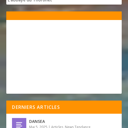
DERNIERS ARTICLES
DANSEA
Mai 5, 2025
|
Articles
,
News Tendance