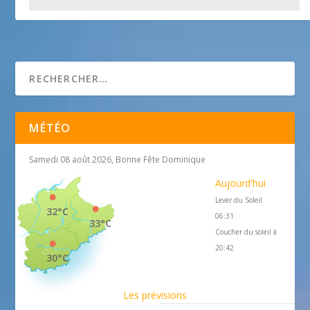
Promenades autour de Vence
25 avril 2018
MÉTÉO
Samedi 08 août 2026, Bonne Fête Dominique
Aujourd'hui
Lever du Soleil
32°C
06:31
33°C
Coucher du soleil à
20:42
30°C
Les prévisions