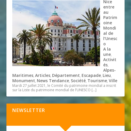
Nice
entre
au
Patrim
oine
Mondi
al de
l’Unesc
o
A la
une
,
Activit
és
,
Alpes-
Maritimes
Articles
Département
Escapade
Lieu
,
,
,
,
,
Monument
News Tendance
Société
Tourisme
Ville
,
,
,
,
Mardi 27 juillet 2021, le Comité du patrimoine mondial a inscrit
sur la Liste du patrimoine mondial de l’UNESCO
[…]
NEWSLETTER