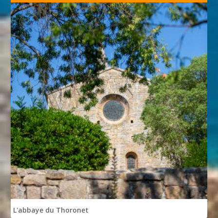
L'abbaye du Thoronet