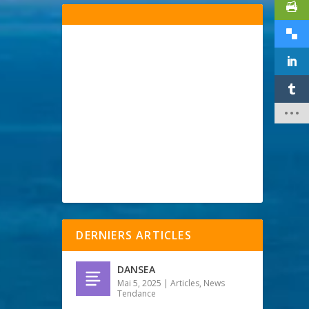
DERNIERS ARTICLES
DANSEA
Mai 5, 2025
|
Articles
,
News
Tendance