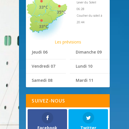
Lever du Soleil
33°C
06:28
35°C
Coucher du soleil à
20:44
33°C
Les prévisions
Jeudi 06
Dimanche 09
Vendredi 07
Lundi 10
Samedi 08
Mardi 11
SUIVEZ-NOUS
Facebook
Twitter