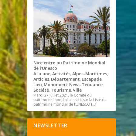
Nice entre au Patrimoine Mondial
de l’Unesco
A la une
Activités
Alpes-Maritimes
,
,
,
Articles
Département
Escapade
,
,
,
Lieu
Monument
News Tendance
,
,
,
Société
Tourisme
Ville
,
,
Mardi 27 juillet 2021, le Comité du
patrimoine mondial a inscrit sur la Liste du
patrimoine mondial de l’UNESCO
[…]
NEWSLETTER