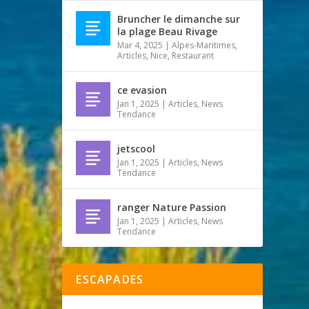
Bruncher le dimanche sur
la plage Beau Rivage
Mar 4, 2025
|
Alpes-Maritimes
,
Articles
,
Nice
,
Restaurant
ce evasion
Jan 1, 2025
|
Articles
,
News
Tendance
jetscool
Jan 1, 2025
|
Articles
,
News
Tendance
ranger Nature Passion
Jan 1, 2025
|
Articles
,
News
Tendance
ESCAPADES