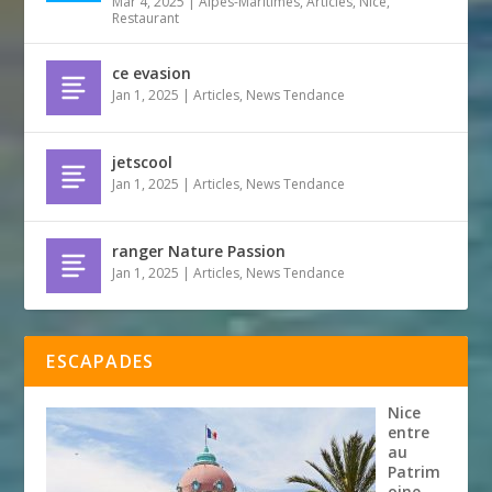
Mar 4, 2025
|
Alpes-Maritimes
,
Articles
,
Nice
,
Restaurant
ce evasion
Jan 1, 2025
|
Articles
,
News Tendance
jetscool
Jan 1, 2025
|
Articles
,
News Tendance
ranger Nature Passion
Jan 1, 2025
|
Articles
,
News Tendance
ESCAPADES
Nice
entre
au
Patrim
oine