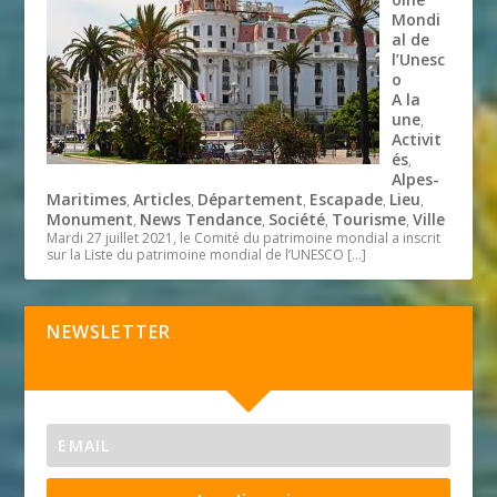
Mondi
al de
l’Unesc
o
A la
une
,
Activit
és
,
Alpes-
Maritimes
Articles
Département
Escapade
Lieu
,
,
,
,
,
Monument
News Tendance
Société
Tourisme
Ville
,
,
,
,
Mardi 27 juillet 2021, le Comité du patrimoine mondial a inscrit
sur la Liste du patrimoine mondial de l’UNESCO
[…]
NEWSLETTER