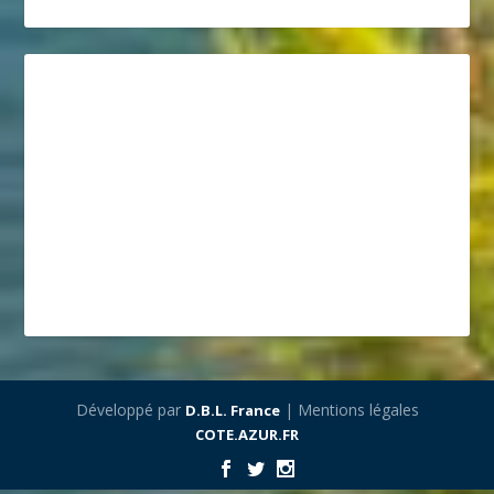
Développé par
| Mentions légales
D.B.L. France
COTE.AZUR.FR