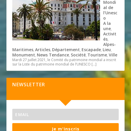
Mondi
al de
l’Unesc
o
A la
une
,
Activit
és
,
Alpes-
Maritimes
Articles
Département
Escapade
Lieu
,
,
,
,
,
Monument
News Tendance
Société
Tourisme
Ville
,
,
,
,
Mardi 27 juillet 2021, le Comité du patrimoine mondial a inscrit
sur la Liste du patrimoine mondial de l’UNESCO
[…]
NEWSLETTER
Je m'inscris