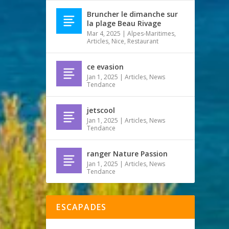
Bruncher le dimanche sur
la plage Beau Rivage
Mar 4, 2025
|
Alpes-Maritimes
,
Articles
,
Nice
,
Restaurant
ce evasion
Jan 1, 2025
|
Articles
,
News
Tendance
jetscool
Jan 1, 2025
|
Articles
,
News
Tendance
ranger Nature Passion
Jan 1, 2025
|
Articles
,
News
Tendance
ESCAPADES