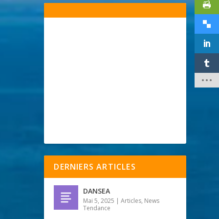
DERNIERS ARTICLES
DANSEA
Mai 5, 2025
|
Articles
,
News
Tendance