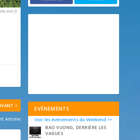
ote.azur.fr
IVANT
EVÉNEMENTS
int Antoine
Voir les événements du Weekend >>
BAO VUONG, DERRIÈRE LES
VAGUES