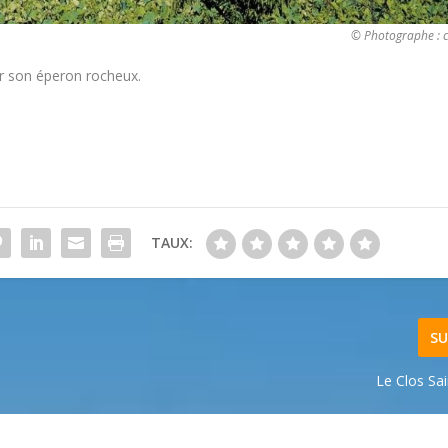
© Photographe : c
ur son éperon rocheux.
TAUX:
SU
Le Clos Sa