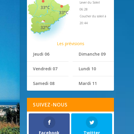
Lever du Soleil
33°C
06:28
33°C
Coucher du soleil à
20:44
32°C
Les prévisions
Jeudi 06
Dimanche 09
Vendredi 07
Lundi 10
Samedi 08
Mardi 11
SUIVEZ-NOUS
Facebook
Twitter