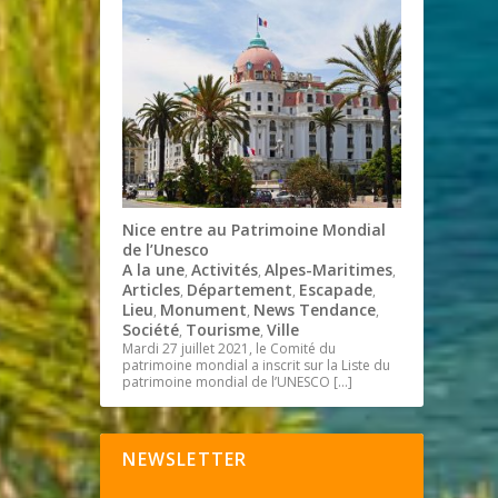
Nice entre au Patrimoine Mondial
de l’Unesco
A la une
Activités
Alpes-Maritimes
,
,
,
Articles
Département
Escapade
,
,
,
Lieu
Monument
News Tendance
,
,
,
Société
Tourisme
Ville
,
,
Mardi 27 juillet 2021, le Comité du
patrimoine mondial a inscrit sur la Liste du
patrimoine mondial de l’UNESCO
[…]
NEWSLETTER