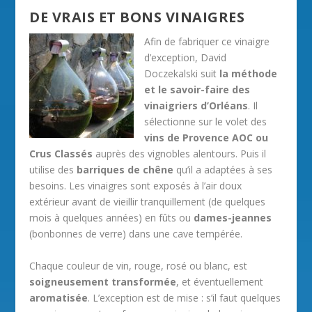
DE VRAIS ET BONS VINAIGRES
Afin de fabriquer ce vinaigre
d’exception, David
Doczekalski suit
la méthode
et le savoir-faire des
vinaigriers d’Orléans
. Il
sélectionne sur le volet des
vins de Provence AOC ou
Crus Classés
auprès des vignobles alentours. Puis il
utilise des
barriques de chêne
qu’il a adaptées à ses
besoins. Les vinaigres sont exposés à l’air doux
extérieur avant de vieillir tranquillement (de quelques
mois à quelques années) en fûts ou
dames-jeannes
(bonbonnes de verre) dans une cave tempérée.
Chaque couleur de vin, rouge, rosé ou blanc, est
soigneusement transformée
, et éventuellement
aromatisée
. L’exception est de mise : s’il faut quelques