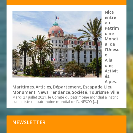
Nice
entre
au
Patrim
oine
Mondi
al de
l’Unesc
o
A la
une
,
Activit
és
,
Alpes-
Maritimes
Articles
Département
Escapade
Lieu
,
,
,
,
,
Monument
News Tendance
Société
Tourisme
Ville
,
,
,
,
Mardi 27 juillet 2021, le Comité du patrimoine mondial a inscrit
sur la Liste du patrimoine mondial de l’UNESCO
[…]
NEWSLETTER