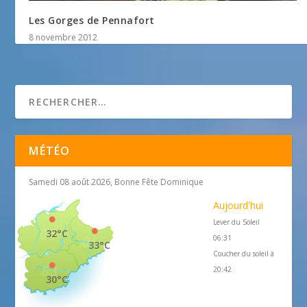
Les Gorges de Pennafort
8 novembre 2012
MÉTÉO
Samedi 08 août 2026, Bonne Fête Dominique
Aujourd'hui
Lever du Soleil
32°C
06:31
33°C
Coucher du soleil à
20:42
30°C