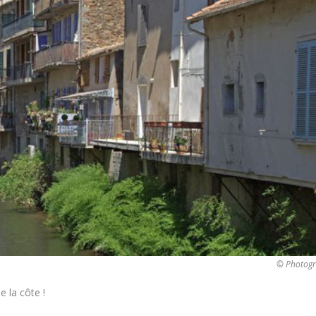
© Photogr
e la côte !