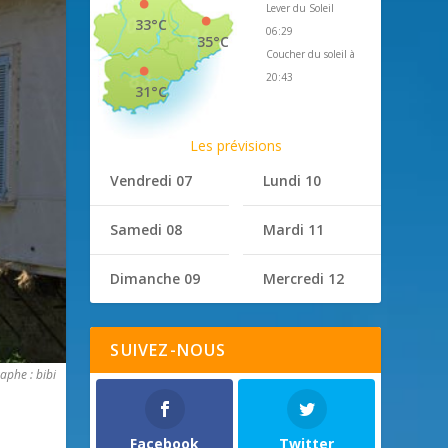
Lever du Soleil
33°C
06:29
35°C
Coucher du soleil à
20:43
31°C
Les prévisions
Vendredi 07
Lundi 10
Samedi 08
Mardi 11
Dimanche 09
Mercredi 12
SUIVEZ-NOUS
aphe : bibi
Facebook
Twitter