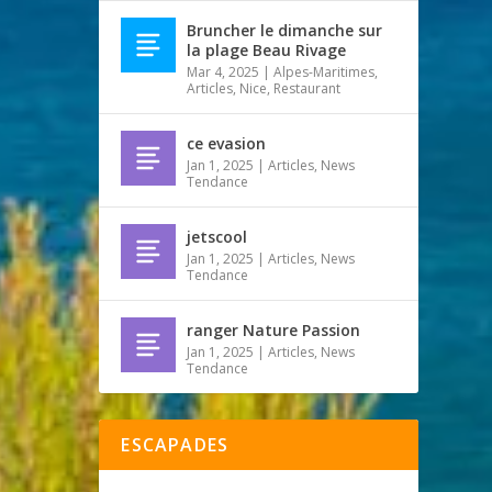
Bruncher le dimanche sur
la plage Beau Rivage
Mar 4, 2025
|
Alpes-Maritimes
,
Articles
,
Nice
,
Restaurant
ce evasion
Jan 1, 2025
|
Articles
,
News
Tendance
jetscool
Jan 1, 2025
|
Articles
,
News
Tendance
ranger Nature Passion
Jan 1, 2025
|
Articles
,
News
Tendance
ESCAPADES