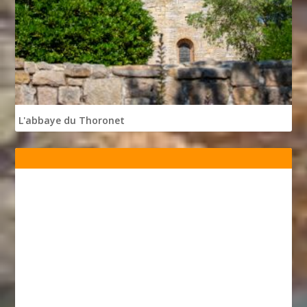
L'abbaye du Thoronet