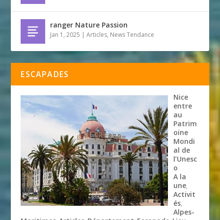
ranger Nature Passion
Jan 1, 2025
|
Articles
,
News Tendance
ESCAPADES
Nice
entre
au
Patrim
oine
Mondi
al de
l’Unesc
o
A la
une
,
Activit
és
,
Alpes-