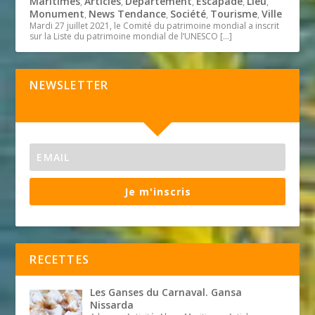
Maritimes
Articles
Département
Escapade
Lieu
,
,
,
,
,
Monument
News Tendance
Société
Tourisme
Ville
,
,
,
,
Mardi 27 juillet 2021, le Comité du patrimoine mondial a inscrit
sur la Liste du patrimoine mondial de l’UNESCO
[…]
NEWSLETTER
Je m'inscris
RECETTES
Les Ganses du Carnaval. Gansa
Nissarda