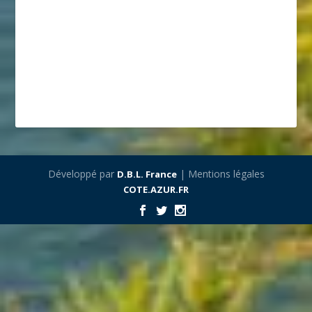
Développé par
| Mentions légales
D.B.L. France
COTE.AZUR.FR