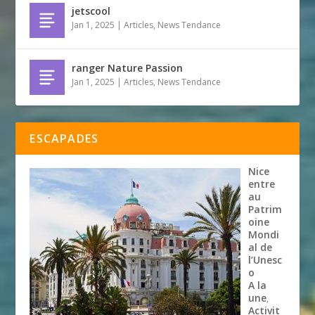
jetscool
Jan 1, 2025
|
Articles
,
News Tendance
ranger Nature Passion
Jan 1, 2025
|
Articles
,
News Tendance
ESCAPADES
Nice
entre
au
Patrim
oine
Mondi
al de
l’Unesc
o
A la
une
,
Activit