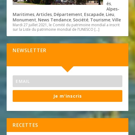
és
,
Alpes-
Maritimes
Articles
Département
Escapade
Lieu
,
,
,
,
,
Monument
News Tendance
Société
Tourisme
Ville
,
,
,
,
Mardi 27 juillet 2021, le Comité du patrimoine mondial a inscrit
sur la Liste du patrimoine mondial de l’UNESCO
[…]
NEWSLETTER
Je m'inscris
RECETTES