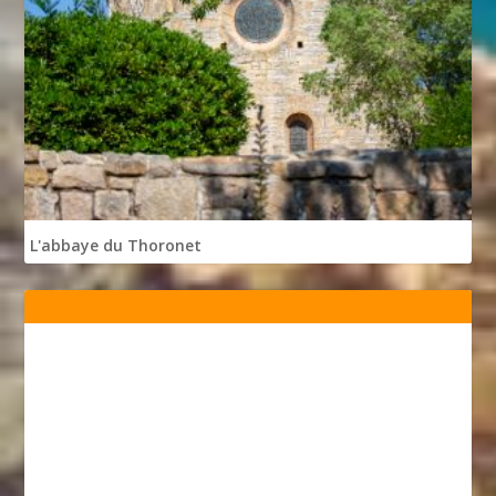
L'abbaye du Thoronet