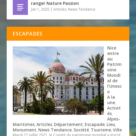
ranger Nature Passion
Jan 1, 2025
|
Articles
,
News Tendance
ESCAPADES
Nice
entre
au
Patrim
oine
Mondi
al de
l’Unesc
o
A la
une
,
Activit
és
,
Alpes-
Maritimes
Articles
Département
Escapade
Lieu
,
,
,
,
,
Monument
News Tendance
Société
Tourisme
Ville
,
,
,
,
Mardi 27 juillet 2021, le Comité du patrimoine mondial a inscrit