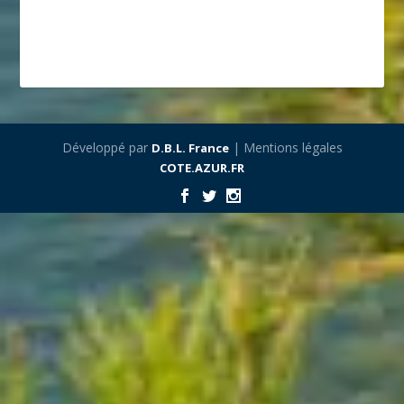
Développé par
| Mentions légales
D.B.L. France
COTE.AZUR.FR