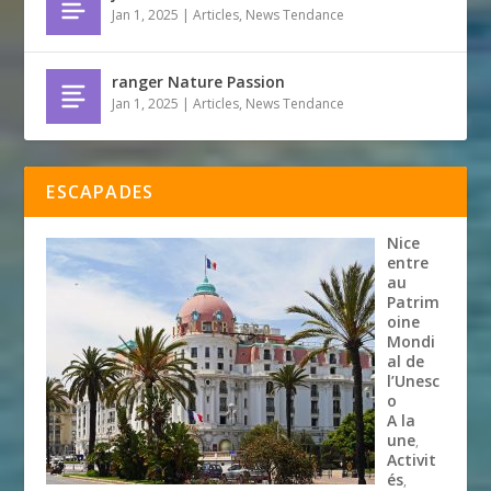
Jan 1, 2025
|
Articles
,
News Tendance
ranger Nature Passion
Jan 1, 2025
|
Articles
,
News Tendance
ESCAPADES
Nice
entre
au
Patrim
oine
Mondi
al de
l’Unesc
o
A la
une
,
Activit
és
,