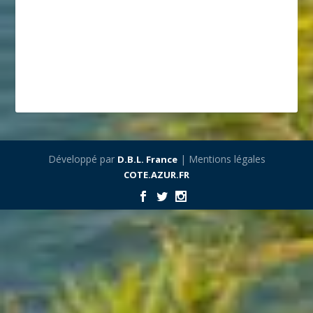
Développé par
| Mentions légales
D.B.L. France
COTE.AZUR.FR