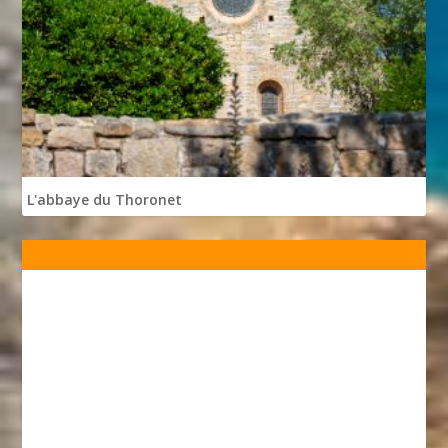
L'abbaye du Thoronet