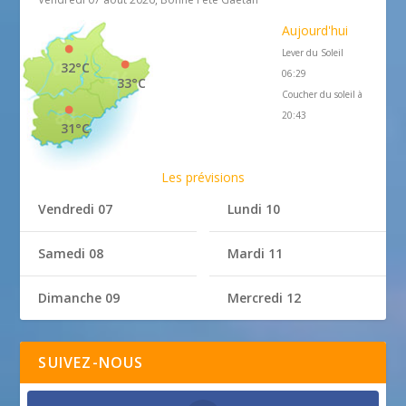
Aujourd'hui
Lever du Soleil
32°C
06:29
33°C
Coucher du soleil à
20:43
31°C
Les prévisions
Vendredi 07
Lundi 10
Samedi 08
Mardi 11
Dimanche 09
Mercredi 12
SUIVEZ-NOUS