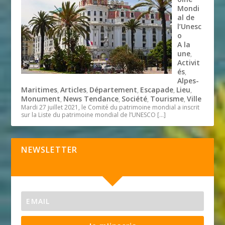
Mondi
al de
l’Unesc
o
A la
une
,
Activit
és
,
Alpes-
Maritimes
Articles
Département
Escapade
Lieu
,
,
,
,
,
Monument
News Tendance
Société
Tourisme
Ville
,
,
,
,
Mardi 27 juillet 2021, le Comité du patrimoine mondial a inscrit
sur la Liste du patrimoine mondial de l’UNESCO
[…]
NEWSLETTER