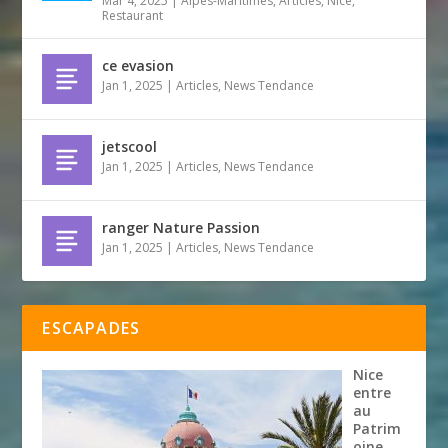
Mar 4, 2025
|
Alpes-Maritimes
,
Articles
,
Nice
,
Restaurant
ce evasion
Jan 1, 2025
|
Articles
,
News Tendance
jetscool
Jan 1, 2025
|
Articles
,
News Tendance
ranger Nature Passion
Jan 1, 2025
|
Articles
,
News Tendance
ESCAPADES
Nice
entre
au
Patrim
oine