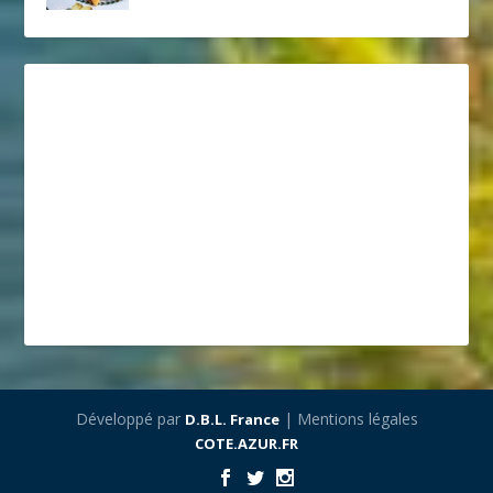
Développé par
| Mentions légales
D.B.L. France
COTE.AZUR.FR