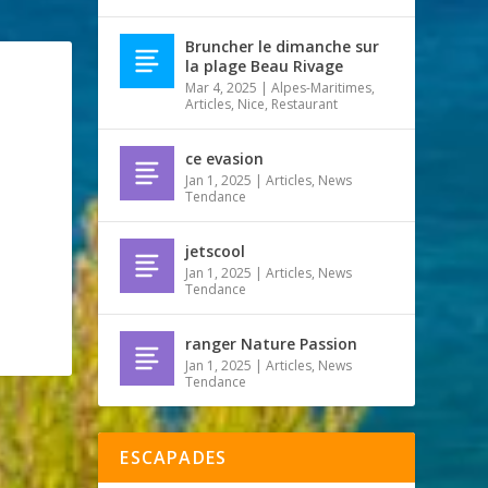
Bruncher le dimanche sur
la plage Beau Rivage
Mar 4, 2025
|
Alpes-Maritimes
,
Articles
,
Nice
,
Restaurant
ce evasion
Jan 1, 2025
|
Articles
,
News
Tendance
jetscool
Jan 1, 2025
|
Articles
,
News
Tendance
ranger Nature Passion
Jan 1, 2025
|
Articles
,
News
Tendance
ESCAPADES