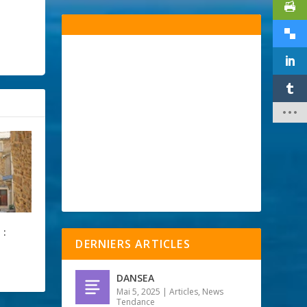
 :
DERNIERS ARTICLES
DANSEA
Mai 5, 2025
|
Articles
,
News
Tendance