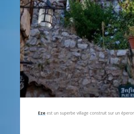
Eze
est un superbe village construit sur un éper