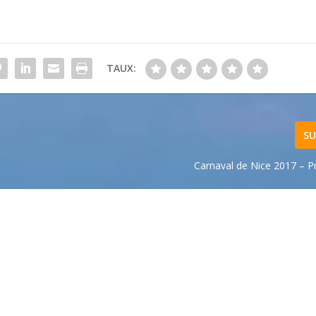
TAUX:
SU
Carnaval de Nice 2017 –