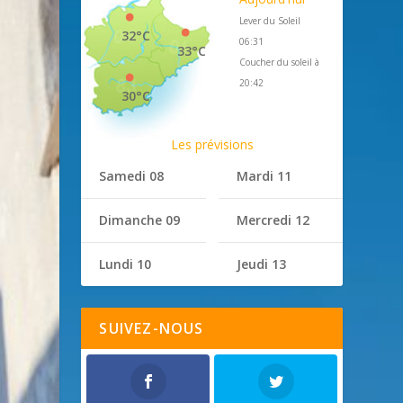
Lever du Soleil
32°C
06:31
33°C
Coucher du soleil à
20:42
30°C
Les prévisions
Samedi 08
Mardi 11
Dimanche 09
Mercredi 12
Lundi 10
Jeudi 13
SUIVEZ-NOUS