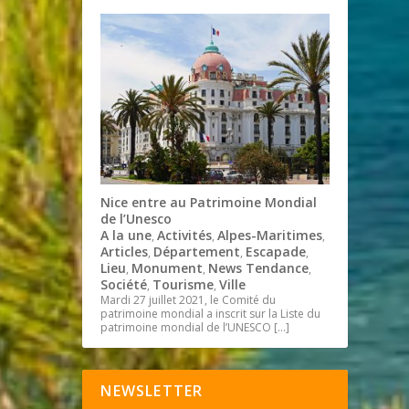
Nice entre au Patrimoine Mondial
de l’Unesco
A la une
Activités
Alpes-Maritimes
,
,
,
Articles
Département
Escapade
,
,
,
Lieu
Monument
News Tendance
,
,
,
Société
Tourisme
Ville
,
,
Mardi 27 juillet 2021, le Comité du
patrimoine mondial a inscrit sur la Liste du
patrimoine mondial de l’UNESCO
[…]
NEWSLETTER