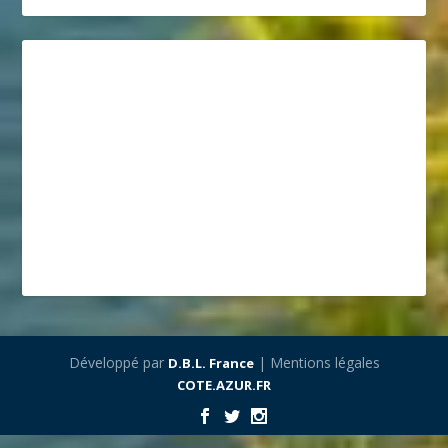
Développé par
| Mentions légales
D.B.L. France
COTE.AZUR.FR