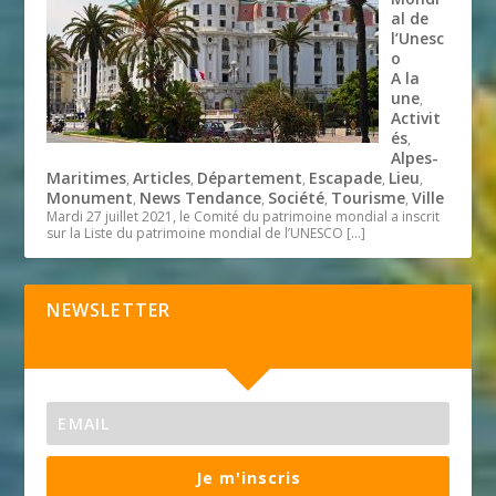
al de
l’Unesc
o
A la
une
,
Activit
és
,
Alpes-
Maritimes
Articles
Département
Escapade
Lieu
,
,
,
,
,
Monument
News Tendance
Société
Tourisme
Ville
,
,
,
,
Mardi 27 juillet 2021, le Comité du patrimoine mondial a inscrit
sur la Liste du patrimoine mondial de l’UNESCO
[…]
NEWSLETTER
Je m'inscris