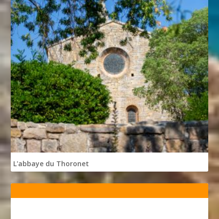
L'abbaye du Thoronet