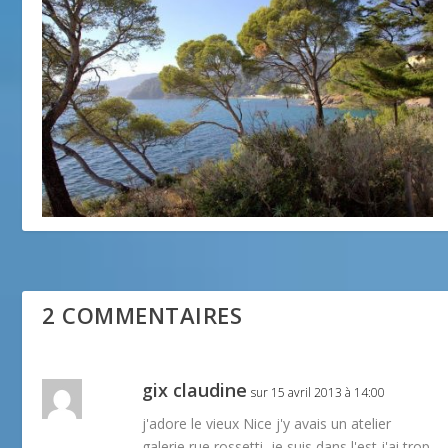
Photo de la semaine : Rayol-Canadel-sur-Mer
5 décembre 2016
2 COMMENTAIRES
gix claudine
sur 15 avril 2013 à 14:00
j'adore le vieux Nice j'y avais un atelier
galerie rue rossetti, je suis dans l'est j'ai trop