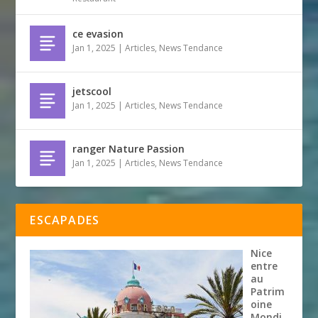
ce evasion
Jan 1, 2025
|
Articles
,
News Tendance
jetscool
Jan 1, 2025
|
Articles
,
News Tendance
ranger Nature Passion
Jan 1, 2025
|
Articles
,
News Tendance
ESCAPADES
Nice
entre
au
Patrim
oine
Mondi