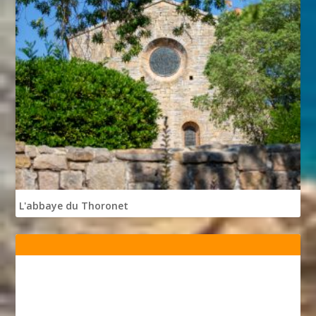
L'abbaye du Thoronet