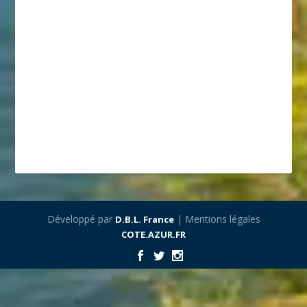
Développé par
| Mentions légales
D.B.L. France
COTE.AZUR.FR