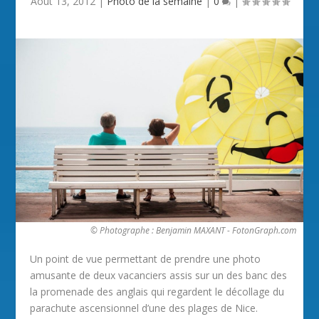
Août 13, 2012
|
Photo de la semaine
|
0
|
© Photographe : Benjamin MAXANT - FotonGraph.com
Un point de vue permettant de prendre une photo
amusante de deux vacanciers assis sur un des banc des
la promenade des anglais qui regardent le décollage du
parachute ascensionnel d’une des plages de Nice.