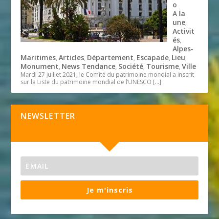
o
A la
une
,
Activit
és
,
Alpes-
Maritimes
Articles
Département
Escapade
Lieu
,
,
,
,
,
Monument
News Tendance
Société
Tourisme
Ville
,
,
,
,
Mardi 27 juillet 2021, le Comité du patrimoine mondial a inscrit
sur la Liste du patrimoine mondial de l’UNESCO
[…]
NEWSLETTER
Je m'inscris