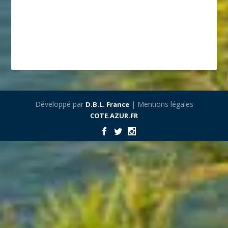
Développé par
| Mentions légales
D.B.L. France
COTE.AZUR.FR