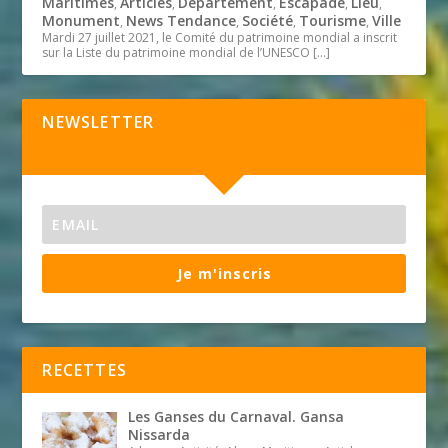
Maritimes
Articles
Département
Escapade
Lieu
,
,
,
,
,
Monument
News Tendance
Société
Tourisme
Ville
,
,
,
,
Mardi 27 juillet 2021, le Comité du patrimoine mondial a inscrit
sur la Liste du patrimoine mondial de l’UNESCO
[…]
NEWSLETTER
Je m'inscris
RECETTES
Les Ganses du Carnaval. Gansa
Nissarda