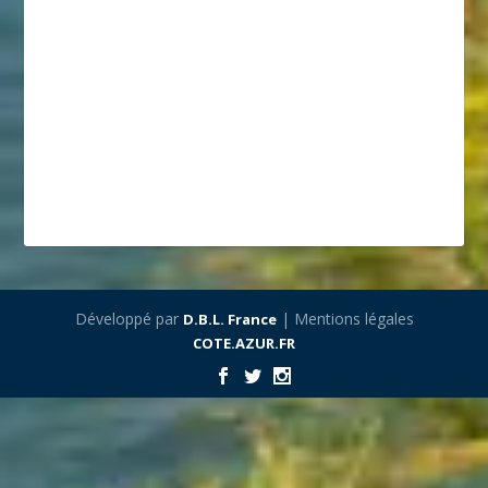
Développé par
| Mentions légales
D.B.L. France
COTE.AZUR.FR