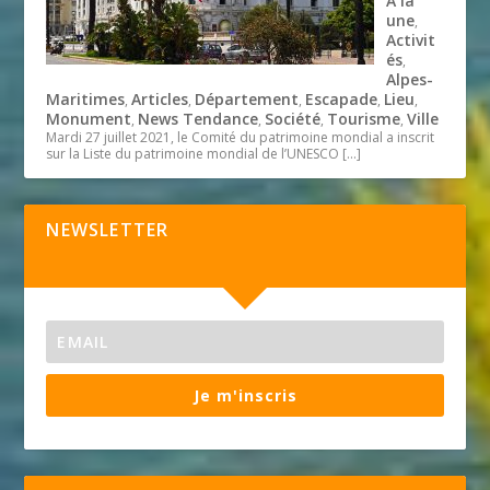
A la
une
,
Activit
és
,
Alpes-
Maritimes
Articles
Département
Escapade
Lieu
,
,
,
,
,
Monument
News Tendance
Société
Tourisme
Ville
,
,
,
,
Mardi 27 juillet 2021, le Comité du patrimoine mondial a inscrit
sur la Liste du patrimoine mondial de l’UNESCO
[…]
NEWSLETTER
Je m'inscris