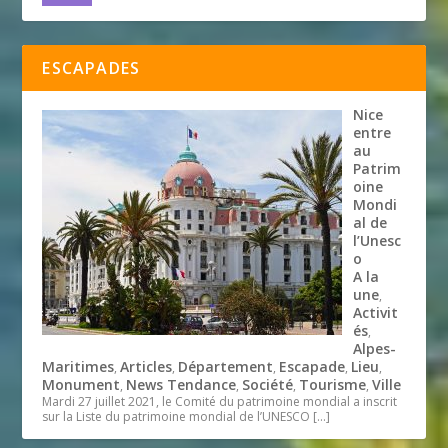
ESCAPADES
Nice
entre
au
Patrim
oine
Mondi
al de
l’Unesc
o
A la
une
,
Activit
és
,
Alpes-
Maritimes
Articles
Département
Escapade
Lieu
,
,
,
,
,
Monument
News Tendance
Société
Tourisme
Ville
,
,
,
,
Mardi 27 juillet 2021, le Comité du patrimoine mondial a inscrit
sur la Liste du patrimoine mondial de l’UNESCO
[…]