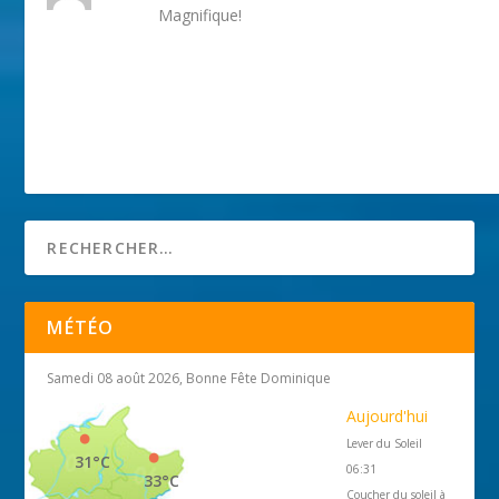
Magnifique!
MÉTÉO
Samedi 08 août 2026, Bonne Fête Dominique
Aujourd'hui
Lever du Soleil
31°C
06:31
33°C
Coucher du soleil à