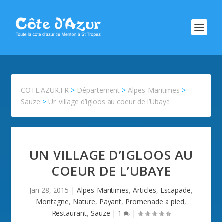
COTE.AZUR.FR
>
Département
>
Alpes-Maritimes
>
Sauze
>
Un village d’igloos au coeur de l’Ubaye
UN VILLAGE D’IGLOOS AU
COEUR DE L’UBAYE
Jan 28, 2015
|
Alpes-Maritimes
,
Articles
,
Escapade
,
Montagne
,
Nature
,
Payant
,
Promenade à pied
,
Restaurant
,
Sauze
|
1
|