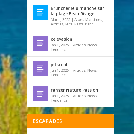
Bruncher le dimanche sur
la plage Beau Rivage
Mar 4, 2025
|
Alpes-Maritimes
,
Articles
,
Nice
,
Restaurant
ce evasion
Jan 1, 2025
|
Articles
,
News
Tendance
jetscool
Jan 1, 2025
|
Articles
,
News
Tendance
ranger Nature Passion
Jan 1, 2025
|
Articles
,
News
Tendance
ESCAPADES