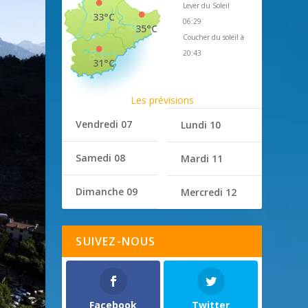
Lever du Soleil
33°C
06:29
35°C
Coucher du soleil à
20:43
31°C
Les prévisions
Vendredi 07
Lundi 10
Samedi 08
Mardi 11
Dimanche 09
Mercredi 12
SUIVEZ-NOUS
Facebook
Twitter