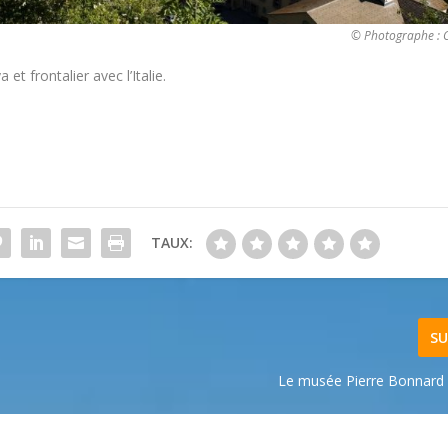
© Photographe : C
et frontalier avec l’Italie.
TAUX:
SU
Le musée Pierre Bonnard