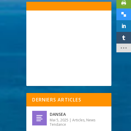
DERNIERS ARTICLES
DANSEA
Mai 5, 2025
|
Articles
,
News
Tendance