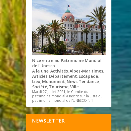
Nice entre au Patrimoine Mondial
de l’Unesco
A la une
Activités
Alpes-Maritimes
,
,
,
Articles
Département
Escapade
,
,
,
Lieu
Monument
News Tendance
,
,
,
Société
Tourisme
Ville
,
,
Mardi 27 juillet 2021, le Comité du
patrimoine mondial a inscrit sur la Liste du
patrimoine mondial de l’UNESCO
[…]
NEWSLETTER