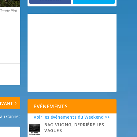
laude Piot
IVANT
EVÉNEMENTS
 au Cannet
Voir les événements du Weekend >>
BAO VUONG, DERRIÈRE LES
VAGUES