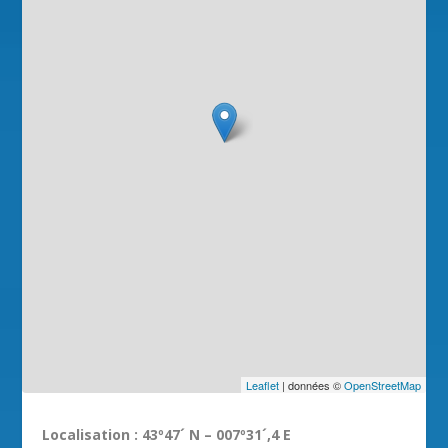
Leaflet
| données ©
OpenStreetMap
Localisation : 43º47´ N – 007º31´,4 E