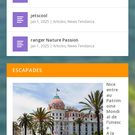
jetscool
Jan 1, 2025
|
Articles
,
News Tendance
ranger Nature Passion
Jan 1, 2025
|
Articles
,
News Tendance
ESCAPADES
Nice
entre
au
Patrim
oine
Mondi
al de
l’Unesc
o
A la