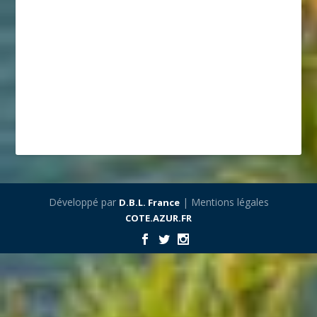
Développé par
| Mentions légales
D.B.L. France
COTE.AZUR.FR