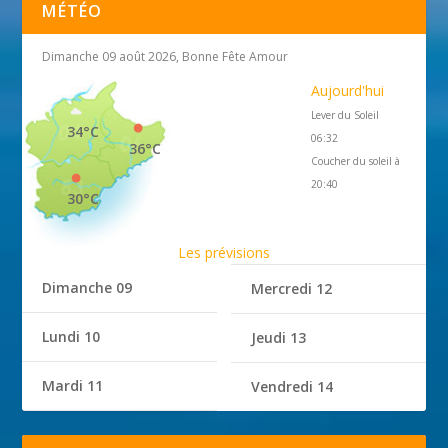
MÉTÉO
Dimanche 09 août 2026, Bonne Fête Amour
Aujourd'hui
Lever du Soleil
34°C
06:32
36°C
Coucher du soleil à
20:40
30°C
Les prévisions
Dimanche 09
Mercredi 12
Lundi 10
Jeudi 13
Mardi 11
Vendredi 14