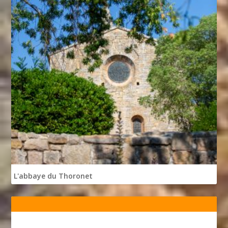
L'abbaye du Thoronet