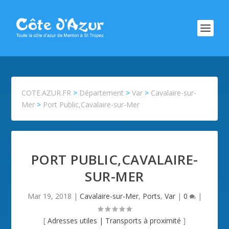
COTE.AZUR.FR
>
Département
>
Var
>
Cavalaire-sur-
Mer
>
Port Public,Cavalaire-sur-Mer
PORT PUBLIC,CAVALAIRE-
SUR-MER
Mar 19, 2018
|
Cavalaire-sur-Mer
,
Ports
,
Var
|
0
|
[
Adresses utiles
|
Transports à proximité
]