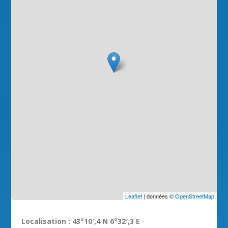
Leaflet
| données ©
OpenStreetMap
Localisation : 43°10′,4 N 6°32′,3 E