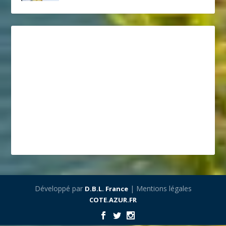
Développé par
| Mentions légales
D.B.L. France
COTE.AZUR.FR