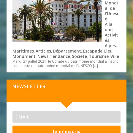
Mondi
al de
l’Unesc
o
A la
une
,
Activit
és
,
Alpes-
Maritimes
Articles
Département
Escapade
Lieu
,
,
,
,
,
Monument
News Tendance
Société
Tourisme
Ville
,
,
,
,
Mardi 27 juillet 2021, le Comité du patrimoine mondial a inscrit
sur la Liste du patrimoine mondial de l’UNESCO
[…]
NEWSLETTER
Je m'inscris