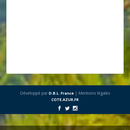
Développé par
| Mentions légales
D.B.L. France
COTE.AZUR.FR