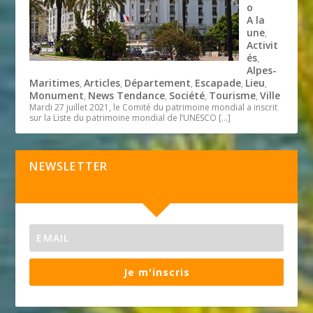
o
A la
une
,
Activit
és
,
Alpes-
Maritimes
Articles
Département
Escapade
Lieu
,
,
,
,
,
Monument
News Tendance
Société
Tourisme
Ville
,
,
,
,
Mardi 27 juillet 2021, le Comité du patrimoine mondial a inscrit
sur la Liste du patrimoine mondial de l’UNESCO
[…]
NEWSLETTER
Je m'inscris