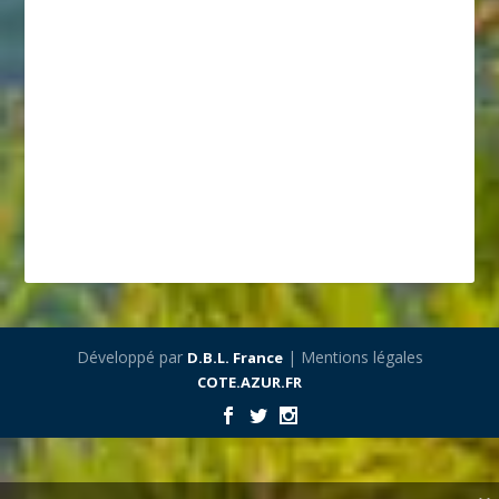
Développé par
| Mentions légales
D.B.L. France
COTE.AZUR.FR