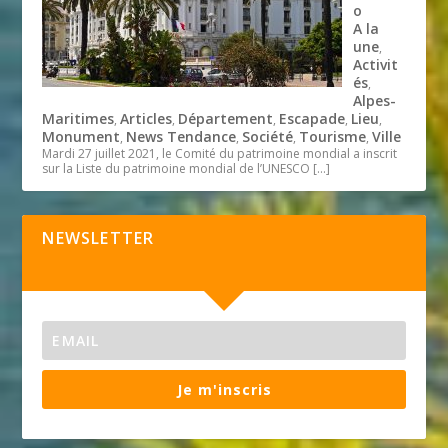
o
A la
une
,
Activit
és
,
Alpes-
Maritimes
Articles
Département
Escapade
Lieu
,
,
,
,
,
Monument
News Tendance
Société
Tourisme
Ville
,
,
,
,
Mardi 27 juillet 2021, le Comité du patrimoine mondial a inscrit
sur la Liste du patrimoine mondial de l’UNESCO
[…]
NEWSLETTER
Je m'inscris