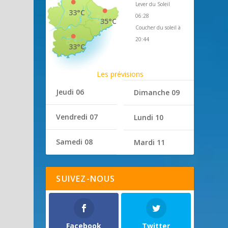
Lever du Soleil
33°C
06:28
35°C
Coucher du soleil à
20:44
33°C
Les prévisions
Jeudi 06
Dimanche 09
Vendredi 07
Lundi 10
Samedi 08
Mardi 11
SUIVEZ-NOUS
Facebook
Twitter