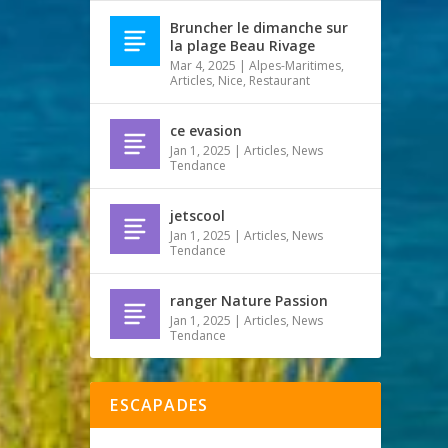
Bruncher le dimanche sur
la plage Beau Rivage
Mar 4, 2025
|
Alpes-Maritimes
,
Articles
,
Nice
,
Restaurant
ce evasion
Jan 1, 2025
|
Articles
,
News
Tendance
jetscool
Jan 1, 2025
|
Articles
,
News
Tendance
ranger Nature Passion
Jan 1, 2025
|
Articles
,
News
Tendance
ESCAPADES