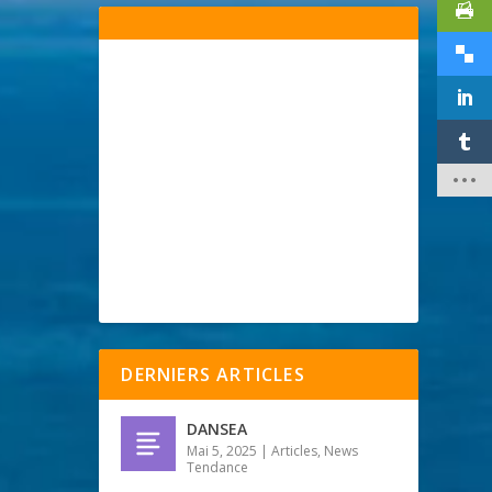
DERNIERS ARTICLES
DANSEA
Mai 5, 2025
|
Articles
,
News
Tendance