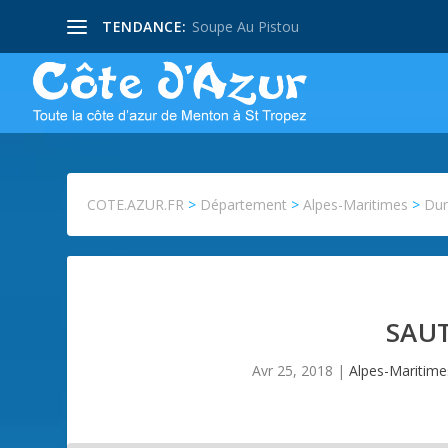
TENDANCE:
Soupe Au Pistou
COTE.AZUR.FR
>
Département
>
Alpes-Maritimes
>
Dur
SAUT
Avr 25, 2018
|
Alpes-Maritime