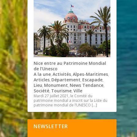
Nice entre au Patrimoine Mondial
de l’Unesco
A la une
Activités
Alpes-Maritimes
,
,
,
Articles
Département
Escapade
,
,
,
Lieu
Monument
News Tendance
,
,
,
Société
Tourisme
Ville
,
,
Mardi 27 juillet 2021, le Comité du
patrimoine mondial a inscrit sur la Liste du
patrimoine mondial de l’UNESCO
[…]
NEWSLETTER