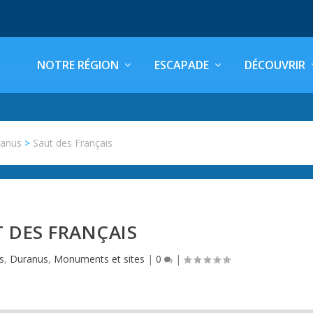
NOTRE RÉGION
ESCAPADE
DÉCOUVRIR
anus
>
Saut des Français
 DES FRANÇAIS
s
,
Duranus
,
Monuments et sites
|
0
|