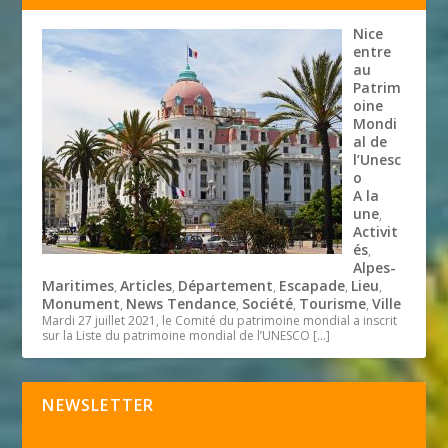
Nice
entre
au
Patrim
oine
Mondi
al de
l’Unesc
o
A la
une
,
Activit
és
,
Alpes-
Maritimes
Articles
Département
Escapade
Lieu
,
,
,
,
,
Monument
News Tendance
Société
Tourisme
Ville
,
,
,
,
Mardi 27 juillet 2021, le Comité du patrimoine mondial a inscrit
sur la Liste du patrimoine mondial de l’UNESCO
[…]
NEWSLETTER