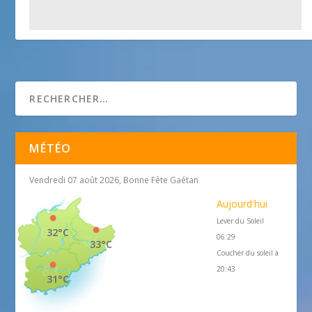
Eglise Paroissiale
25 avril 2018
MÉTÉO
Vendredi 07 août 2026, Bonne Fête Gaétan
Aujourd'hui
Lever du Soleil
32°C
06:29
33°C
Coucher du soleil à
20:43
31°C