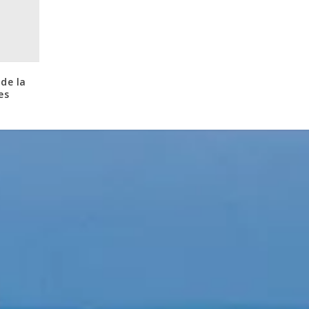
de la
es