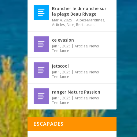
Bruncher le dimanche sur
la plage Beau Rivage
Mar 4, 2025
|
Alpes-Maritimes
,
Articles
,
Nice
,
Restaurant
ce evasion
Jan 1, 2025
|
Articles
,
News
Tendance
jetscool
Jan 1, 2025
|
Articles
,
News
Tendance
ranger Nature Passion
Jan 1, 2025
|
Articles
,
News
Tendance
ESCAPADES