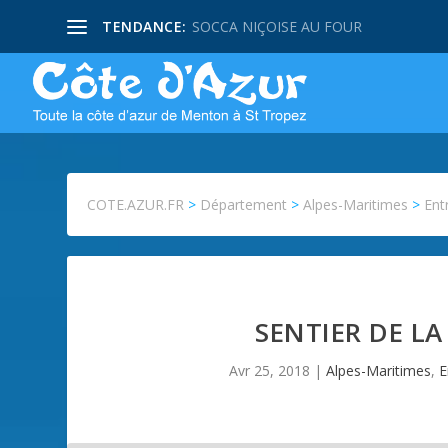
TENDANCE:
SOCCA NIÇOISE AU FOUR
COTE.AZUR.FR
>
Département
>
Alpes-Maritimes
>
Ent
SENTIER DE L
Avr 25, 2018
|
Alpes-Maritimes
,
E