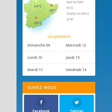
Lever du Soleil
34°C
06:32
36°C
Coucher du soleil à
20:40
30°C
Les prévisions
Dimanche 09
Mercredi 12
Lundi 10
Jeudi 13
Mardi 11
Vendredi 14
SUIVEZ-NOUS
Facebook
Twitter