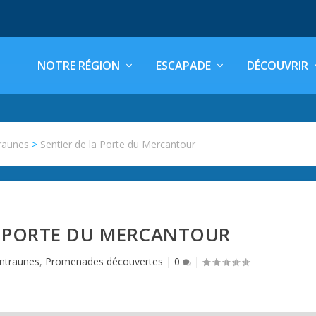
NOTRE RÉGION
ESCAPADE
DÉCOUVRIR
raunes
>
Sentier de la Porte du Mercantour
A PORTE DU MERCANTOUR
ntraunes
,
Promenades découvertes
|
0
|