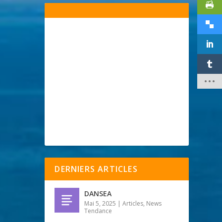
DERNIERS ARTICLES
DANSEA
Mai 5, 2025
|
Articles
,
News
Tendance