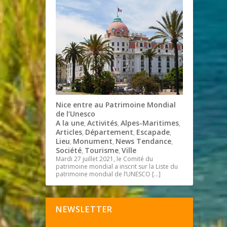
Nice entre au Patrimoine Mondial
de l’Unesco
A la une
Activités
Alpes-Maritimes
,
,
,
Articles
Département
Escapade
,
,
,
Lieu
Monument
News Tendance
,
,
,
Société
Tourisme
Ville
,
,
Mardi 27 juillet 2021, le Comité du
patrimoine mondial a inscrit sur la Liste du
patrimoine mondial de l’UNESCO
[…]
NEWSLETTER