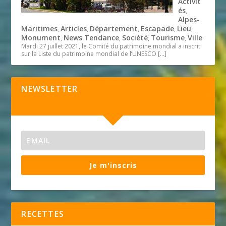
Activit
és
,
Alpes-
Maritimes
Articles
Département
Escapade
Lieu
,
,
,
,
,
Monument
News Tendance
Société
Tourisme
Ville
,
,
,
,
Mardi 27 juillet 2021, le Comité du patrimoine mondial a inscrit
sur la Liste du patrimoine mondial de l’UNESCO
[…]
NEWSLETTER
Je m'inscris
RECETTES