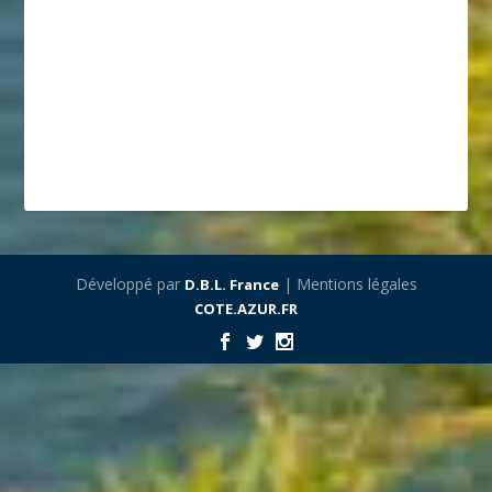
Développé par
| Mentions légales
D.B.L. France
COTE.AZUR.FR