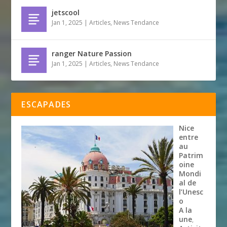
jetscool
Jan 1, 2025
|
Articles
,
News Tendance
ranger Nature Passion
Jan 1, 2025
|
Articles
,
News Tendance
ESCAPADES
Nice
entre
au
Patrim
oine
Mondi
al de
l’Unesc
o
A la
une
,