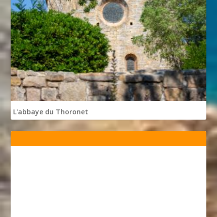
L'abbaye du Thoronet