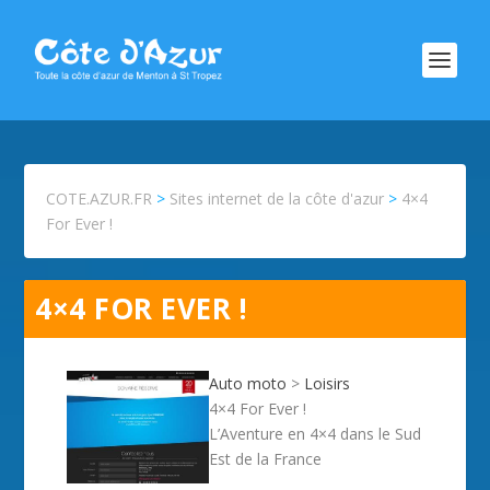
COTE.AZUR.FR
>
Sites internet de la côte d'azur
>
4×4
For Ever !
4×4 FOR EVER !
Auto moto
>
Loisirs
4×4 For Ever !
L’Aventure en 4×4 dans le Sud
Est de la France