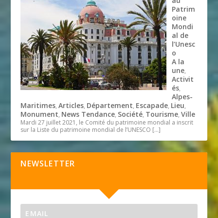
au
Patrim
oine
Mondi
al de
l’Unesc
o
A la
une
,
Activit
és
,
Alpes-
Maritimes
Articles
Département
Escapade
Lieu
,
,
,
,
,
Monument
News Tendance
Société
Tourisme
Ville
,
,
,
,
Mardi 27 juillet 2021, le Comité du patrimoine mondial a inscrit
sur la Liste du patrimoine mondial de l’UNESCO
[…]
NEWSLETTER