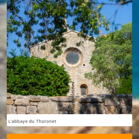
L'abbaye du Thoronet