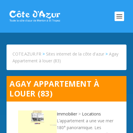
COTE.AZUR.FR
>
Sites internet de la côte d'azur
>
Agay
Appartement à louer (83)
AGAY APPARTEMENT À
LOUER (83)
Immobilier
>
Locations
L’appartement a une vue mer
180° panoramique. Les