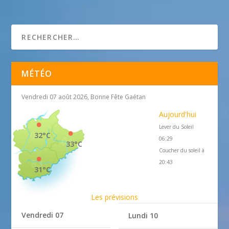
azurvilla.com
MÉTÉO
Vendredi 07 août 2026, Bonne Fête Gaétan
Aujourd'hui
Lever du Soleil
32°C
06:29
33°C
Coucher du soleil à
20:43
31°C
Les prévisions
Vendredi 07
Lundi 10