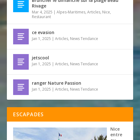
Bruncher le dimanche sur la plage Beau
Rivage
Mar 4, 2025
|
Alpes-Maritimes
,
Articles
,
Nice
,
Restaurant
ce evasion
Jan 1, 2025
|
Articles
,
News Tendance
jetscool
Jan 1, 2025
|
Articles
,
News Tendance
ranger Nature Passion
Jan 1, 2025
|
Articles
,
News Tendance
ESCAPADES
Nice
entre