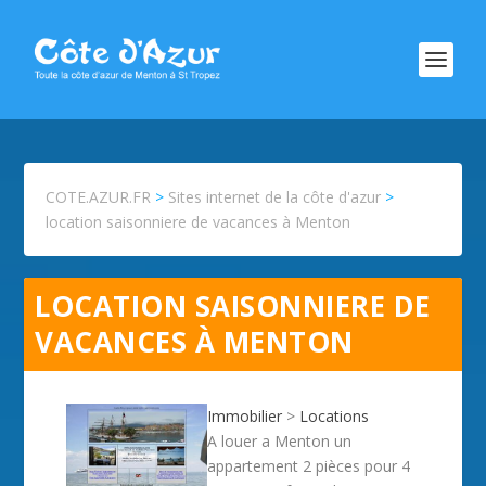
COTE.AZUR.FR
>
Sites internet de la côte d'azur
>
location saisonniere de vacances à Menton
LOCATION SAISONNIERE DE
VACANCES À MENTON
Immobilier
>
Locations
A louer a Menton un
appartement 2 pièces pour 4