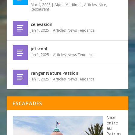
Mar 4, 2025
|
Alpes-Maritimes
,
Articles
,
Nice
,
Restaurant
ce evasion
Jan 1, 2025
|
Articles
,
News Tendance
jetscool
Jan 1, 2025
|
Articles
,
News Tendance
ranger Nature Passion
Jan 1, 2025
|
Articles
,
News Tendance
ESCAPADES
Nice
entre
au
Patrim