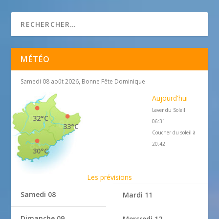
ALIZÉ Immobilier
MÉTÉO
Samedi 08 août 2026, Bonne Fête Dominique
Aujourd'hui
Lever du Soleil
32°C
06:31
33°C
Coucher du soleil à
20:42
30°C
Les prévisions
Samedi 08
Mardi 11
Dimanche 09
Mercredi 12