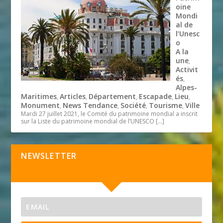
oine
Mondi
al de
l’Unesc
o
A la
une
,
Activit
és
,
Alpes-
Maritimes
Articles
Département
Escapade
Lieu
,
,
,
,
,
Monument
News Tendance
Société
Tourisme
Ville
,
,
,
,
Mardi 27 juillet 2021, le Comité du patrimoine mondial a inscrit
sur la Liste du patrimoine mondial de l’UNESCO
[…]
NEWSLETTER