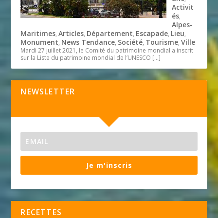
Activit
és
,
Alpes-
Maritimes
Articles
Département
Escapade
Lieu
,
,
,
,
,
Monument
News Tendance
Société
Tourisme
Ville
,
,
,
,
Mardi 27 juillet 2021, le Comité du patrimoine mondial a inscrit
sur la Liste du patrimoine mondial de l’UNESCO
[…]
NEWSLETTER
Je m'inscris
RECETTES