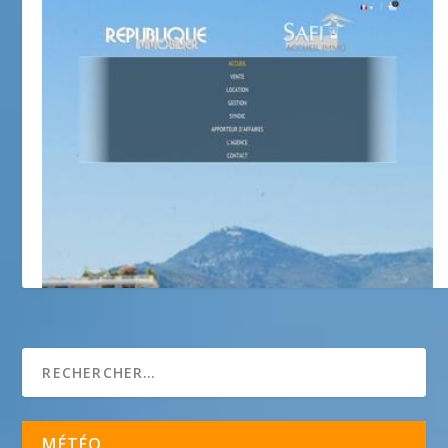
République Immo
MÉTÉO