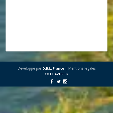
Développé par
| Mentions légales
D.B.L. France
COTE.AZUR.FR