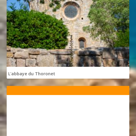
L'abbaye du Thoronet