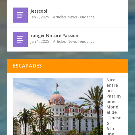
jetscool
Jan 1, 2025
|
Articles
,
News Tendance
ranger Nature Passion
Jan 1, 2025
|
Articles
,
News Tendance
ESCAPADES
Nice
entre
au
Patrim
oine
Mondi
al de
l’Unesc
o
A la
une
,