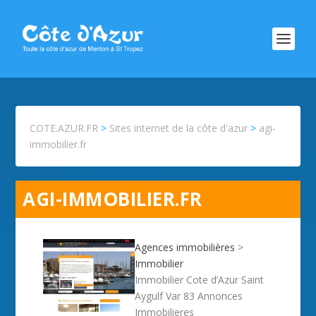
COTE.AZUR.FR
>
Sites internet de la côte d'azur
>
agi-
immobilier.fr
AGI-IMMOBILIER.FR
Agences immobilières
>
Immobilier
Immobilier Cote d’Azur Saint
Aygulf Var 83 Annonces
Immobilieres